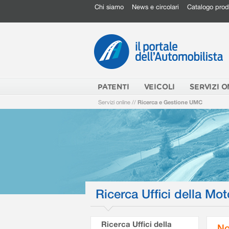
Chi siamo
News e circolari
Catalogo prod
PATENTI
VEICOLI
SERVIZI O
Servizi online
//
Ricerca e Gestione UMC
Ricerca Uffici della Mot
Ricerca Uffici della
No