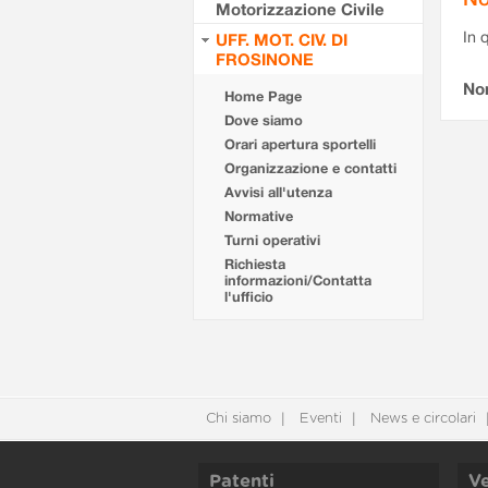
Motorizzazione Civile
In 
UFF. MOT. CIV. DI
FROSINONE
No
Home Page
Dove siamo
Orari apertura sportelli
Organizzazione e contatti
Avvisi all'utenza
Normative
Turni operativi
Richiesta
informazioni/Contatta
l'ufficio
Chi siamo
Eventi
News e circolari
Patenti
Ve