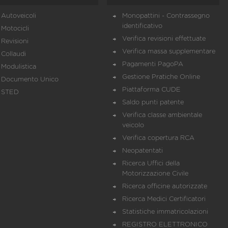
Autoveicoli
Monopattini - Contrassegno
identificativo
Motocicli
Verifica revisioni effettuate
Revisioni
Verifica massa supplementare
Collaudi
Pagamenti PagoPA
Modulistica
Gestione Pratiche Online
Documento Unico
Piattaforma CUDE
STED
Saldo punti patente
Verifica classe ambientale
veicolo
Verifica copertura RCA
Neopatentati
Ricerca Uffici della
Motorizzazione Civile
Ricerca officine autorizzate
Ricerca Medici Certificatori
Statistiche immatricolazioni
REGISTRO ELETTRONICO