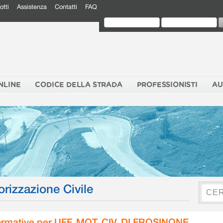
otti
Assistenza
Contatti
FAQ
NLINE
CODICE DELLA STRADA
PROFESSIONISTI
AU
orizzazione Civile
rmative per UFF. MOT. CIV. DI FROSINONE