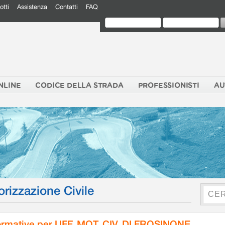
otti
Assistenza
Contatti
FAQ
NLINE
CODICE DELLA STRADA
PROFESSIONISTI
AU
orizzazione Civile
rmative per UFF. MOT. CIV. DI FROSINONE