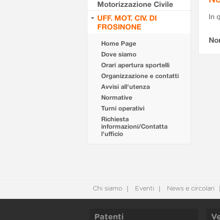
Motorizzazione Civile
In 
UFF. MOT. CIV. DI
FROSINONE
No
Home Page
Dove siamo
Orari apertura sportelli
Organizzazione e contatti
Avvisi all'utenza
Normative
Turni operativi
Richiesta
informazioni/Contatta
l'ufficio
Chi siamo
Eventi
News e circolari
Patenti
Ve