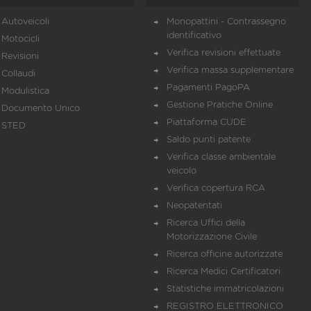
Autoveicoli
Monopattini - Contrassegno
identificativo
Motocicli
Verifica revisioni effettuate
Revisioni
Verifica massa supplementare
Collaudi
Pagamenti PagoPA
Modulistica
Gestione Pratiche Online
Documento Unico
Piattaforma CUDE
STED
Saldo punti patente
Verifica classe ambientale
veicolo
Verifica copertura RCA
Neopatentati
Ricerca Uffici della
Motorizzazione Civile
Ricerca officine autorizzate
Ricerca Medici Certificatori
Statistiche immatricolazioni
REGISTRO ELETTRONICO