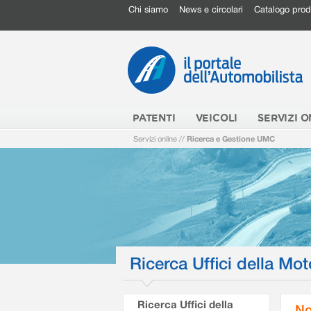
Chi siamo
News e circolari
Catalogo prod
PATENTI
VEICOLI
SERVIZI O
Servizi online
//
Ricerca e Gestione UMC
Ricerca Uffici della Mot
Ricerca Uffici della
No