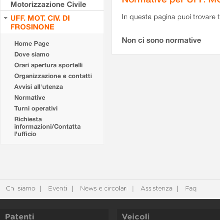
Motorizzazione Civile
In questa pagina puoi trovare t
UFF. MOT. CIV. DI
FROSINONE
Non ci sono normative
Home Page
Dove siamo
Orari apertura sportelli
Organizzazione e contatti
Avvisi all'utenza
Normative
Turni operativi
Richiesta
informazioni/Contatta
l'ufficio
Chi siamo
Eventi
News e circolari
Assistenza
Faq
Patenti
Veicoli