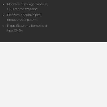
Modalità di collegamento al
CED motorizzazione
Modalità operative per il
rinnovo delle patenti
Riqualificazione bombole di
tipo CNG4