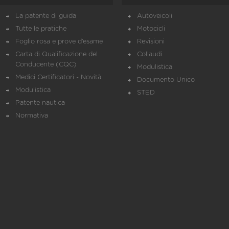
La patente di guida
Autoveicoli
Tutte le pratiche
Motocicli
Foglio rosa e prove d’esame
Revisioni
Carta di Qualificazione del
Collaudi
Conducente (CQC)
Modulistica
Medici Certificatori - Novità
Documento Unico
Modulistica
STED
Patente nautica
Normativa