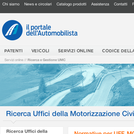
Chi siamo
News e circolari
Catalogo prodotti
Assistenza
Contatti
PATENTI
VEICOLI
SERVIZI ONLINE
CODICE DELL
Servizi online
//
Ricerca e Gestione UMC
Ricerca Uffici della Motorizzazione Civi
Ricerca Uffici della
Normative per UFF. M