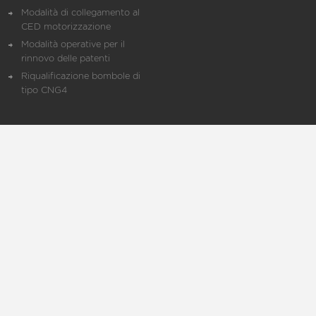
Modalità di collegamento al
CED motorizzazione
Modalità operative per il
rinnovo delle patenti
Riqualificazione bombole di
tipo CNG4