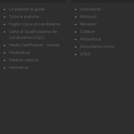
La patente di guida
Autoveicoli
Tutte le pratiche
Motocicli
Foglio rosa e prove d’esame
Revisioni
Carta di Qualificazione del
Collaudi
Conducente (CQC)
Modulistica
Medici Certificatori - Novità
Documento Unico
Modulistica
STED
Patente nautica
Normativa