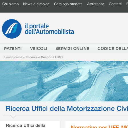
Chi siamo
News e circolari
Catalogo prodotti
Assistenza
Contatti
PATENTI
VEICOLI
SERVIZI ONLINE
CODICE DELL
Servizi online
//
Ricerca e Gestione UMC
Ricerca Uffici della Motorizzazione Civi
Ricerca Uffici della
Normative per UFF. M