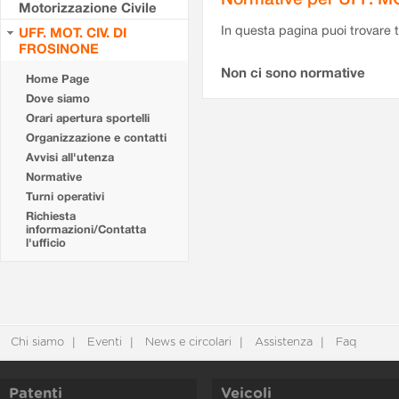
Motorizzazione Civile
In questa pagina puoi trovare t
UFF. MOT. CIV. DI
FROSINONE
Non ci sono normative
Home Page
Dove siamo
Orari apertura sportelli
Organizzazione e contatti
Avvisi all'utenza
Normative
Turni operativi
Richiesta
informazioni/Contatta
l'ufficio
Chi siamo
Eventi
News e circolari
Assistenza
Faq
Patenti
Veicoli