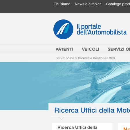
Chi siamo
News e circolari
Catalogo prod
PATENTI
VEICOLI
SERVIZI O
Servizi online
//
Ricerca e Gestione UMC
Ricerca Uffici della Mot
Ricerca Uffici della
No