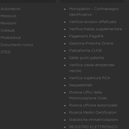
Autoveicoli
Monopattini - Contrassegno
identificativo
Motocicli
Verifica revisioni effettuate
Revisioni
Verifica massa supplementare
Collaudi
Pagamenti PagoPA
Modulistica
Gestione Pratiche Online
Documento Unico
Piattaforma CUDE
STED
Saldo punti patente
Verifica classe ambientale
veicolo
Verifica copertura RCA
Neopatentati
Ricerca Uffici della
Motorizzazione Civile
Ricerca officine autorizzate
Ricerca Medici Certificatori
Statistiche immatricolazioni
REGISTRO ELETTRONICO