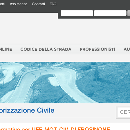
otti
Assistenza
Contatti
FAQ
NLINE
CODICE DELLA STRADA
PROFESSIONISTI
AU
orizzazione Civile
rmative per UFF. MOT. CIV. DI FROSINONE