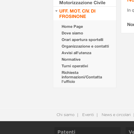
Motorizzazione Civile
In 
UFF. MOT. CIV. DI
FROSINONE
No
Home Page
Dove siamo
Orari apertura sportelli
Organizzazione e contatti
Avvisi all'utenza
Normative
Turni operativi
Richiesta
informazioni/Contatta
l'ufficio
Chi siamo
Eventi
News e circolari
Patenti
Ve