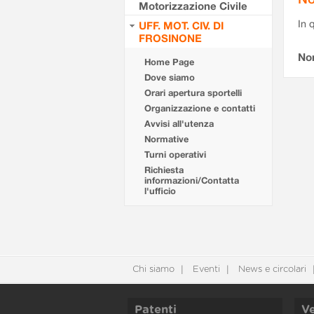
Motorizzazione Civile
In 
UFF. MOT. CIV. DI
FROSINONE
No
Home Page
Dove siamo
Orari apertura sportelli
Organizzazione e contatti
Avvisi all'utenza
Normative
Turni operativi
Richiesta
informazioni/Contatta
l'ufficio
Chi siamo
Eventi
News e circolari
Patenti
Ve