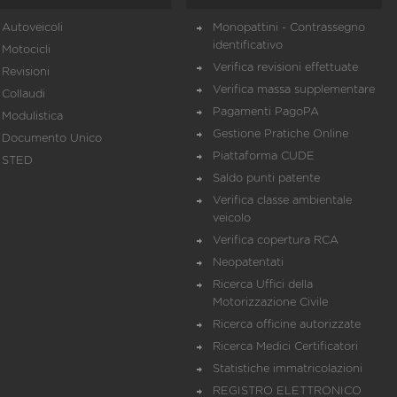
Autoveicoli
Monopattini - Contrassegno
identificativo
Motocicli
Verifica revisioni effettuate
Revisioni
Verifica massa supplementare
Collaudi
Pagamenti PagoPA
Modulistica
Gestione Pratiche Online
Documento Unico
Piattaforma CUDE
STED
Saldo punti patente
Verifica classe ambientale
veicolo
Verifica copertura RCA
Neopatentati
Ricerca Uffici della
Motorizzazione Civile
Ricerca officine autorizzate
Ricerca Medici Certificatori
Statistiche immatricolazioni
REGISTRO ELETTRONICO