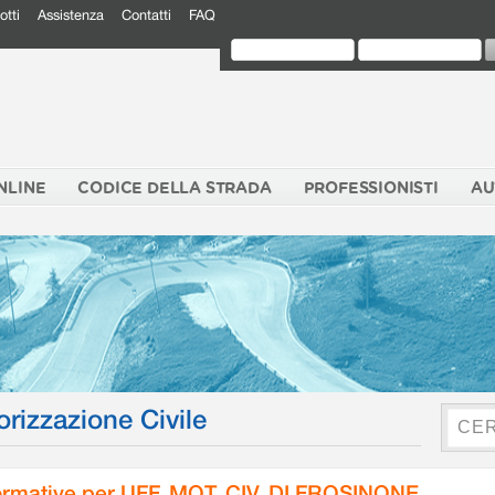
otti
Assistenza
Contatti
FAQ
NLINE
CODICE DELLA STRADA
PROFESSIONISTI
AU
orizzazione Civile
rmative per UFF. MOT. CIV. DI FROSINONE