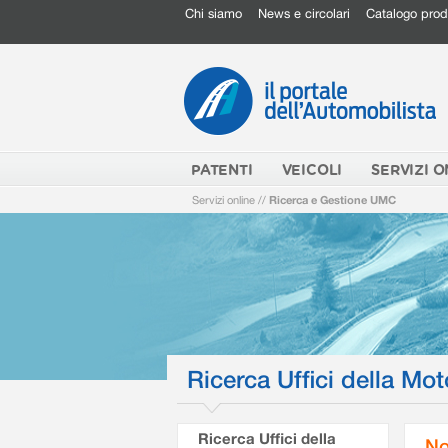
Chi siamo
News e circolari
Catalogo prod
PATENTI
VEICOLI
SERVIZI O
Servizi online
//
Ricerca e Gestione UMC
Ricerca Uffici della Mot
Ricerca Uffici della
No