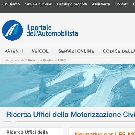
Chi siamo
News e circolari
Catalogo prodotti
Assistenza
Contatti
PATENTI
VEICOLI
SERVIZI ONLINE
CODICE DELL
Servizi online
//
Ricerca e Gestione UMC
Ricerca Uffici della Motorizzazione Civi
Ricerca Uffici della
Normative per UFF. M