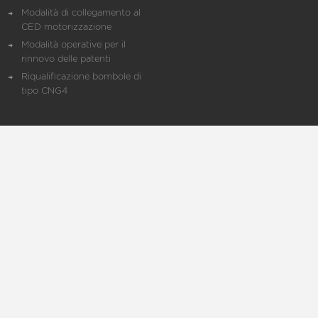
Modalità di collegamento al
CED motorizzazione
Modalità operative per il
rinnovo delle patenti
Riqualificazione bombole di
tipo CNG4