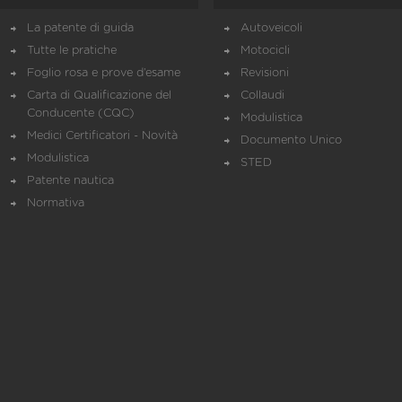
La patente di guida
Autoveicoli
Tutte le pratiche
Motocicli
Foglio rosa e prove d’esame
Revisioni
Carta di Qualificazione del
Collaudi
Conducente (CQC)
Modulistica
Medici Certificatori - Novità
Documento Unico
Modulistica
STED
Patente nautica
Normativa