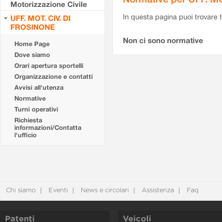
Motorizzazione Civile
In questa pagina puoi trovare t
UFF. MOT. CIV. DI
FROSINONE
Non ci sono normative
Home Page
Dove siamo
Orari apertura sportelli
Organizzazione e contatti
Avvisi all'utenza
Normative
Turni operativi
Richiesta
informazioni/Contatta
l'ufficio
Chi siamo
Eventi
News e circolari
Assistenza
Faq
Patenti
Veicoli