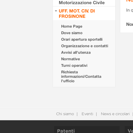
Motorizzazione Civile
In 
UFF. MOT. CIV. DI
FROSINONE
No
Home Page
Dove siamo
Orari apertura sportelli
Organizzazione e contatti
Avvisi all'utenza
Normative
Turni operativi
Richiesta
informazioni/Contatta
l'ufficio
Chi siamo
Eventi
News e circolari
Patenti
Ve