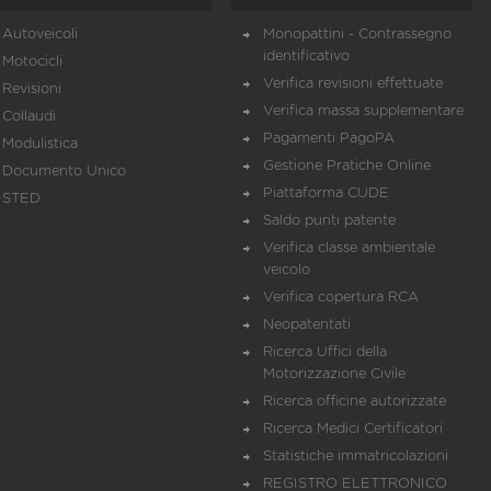
Autoveicoli
Monopattini - Contrassegno
identificativo
Motocicli
Verifica revisioni effettuate
Revisioni
Verifica massa supplementare
Collaudi
Pagamenti PagoPA
Modulistica
Gestione Pratiche Online
Documento Unico
Piattaforma CUDE
STED
Saldo punti patente
Verifica classe ambientale
veicolo
Verifica copertura RCA
Neopatentati
Ricerca Uffici della
Motorizzazione Civile
Ricerca officine autorizzate
Ricerca Medici Certificatori
Statistiche immatricolazioni
REGISTRO ELETTRONICO