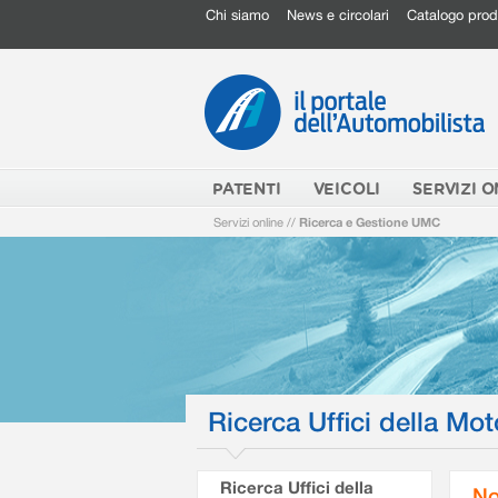
Chi siamo
News e circolari
Catalogo prod
PATENTI
VEICOLI
SERVIZI O
Servizi online
//
Ricerca e Gestione UMC
Ricerca Uffici della Mot
Ricerca Uffici della
No