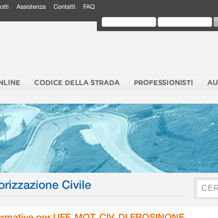
otti
Assistenza
Contatti
FAQ
NLINE
CODICE DELLA STRADA
PROFESSIONISTI
AU
orizzazione Civile
rmative per UFF. MOT. CIV. DI FROSINONE