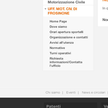
Motorizzazione Civile
In 
UFF. MOT. CIV. DI
FROSINONE
No
Home Page
Dove siamo
Orari apertura sportelli
Organizzazione e contatti
Avvisi all'utenza
Normative
Turni operativi
Richiesta
informazioni/Contatta
l'ufficio
Chi siamo
Eventi
News e circolari
Patenti
Ve