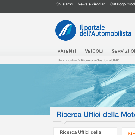
Chi siamo
News e circolari
Catalogo prod
PATENTI
VEICOLI
SERVIZI O
Servizi online
//
Ricerca e Gestione UMC
Ricerca Uffici della Mot
Ricerca Uffici della
No