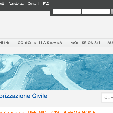
otti
Assistenza
Contatti
FAQ
NLINE
CODICE DELLA STRADA
PROFESSIONISTI
AU
orizzazione Civile
rmative per UFF. MOT. CIV. DI FROSINONE