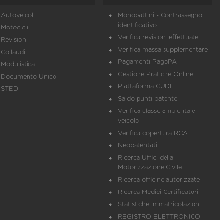
Autoveicoli
Monopattini - Contrassegno
identificativo
Motocicli
Verifica revisioni effettuate
Revisioni
Verifica massa supplementare
Collaudi
Pagamenti PagoPA
Modulistica
Gestione Pratiche Online
Documento Unico
Piattaforma CUDE
STED
Saldo punti patente
Verifica classe ambientale
veicolo
Verifica copertura RCA
Neopatentati
Ricerca Uffici della
Motorizzazione Civile
Ricerca officine autorizzate
Ricerca Medici Certificatori
Statistiche immatricolazioni
REGISTRO ELETTRONICO