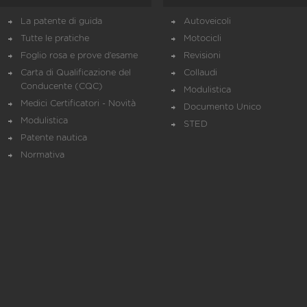
La patente di guida
Autoveicoli
Tutte le pratiche
Motocicli
Foglio rosa e prove d’esame
Revisioni
Carta di Qualificazione del
Collaudi
Conducente (CQC)
Modulistica
Medici Certificatori - Novità
Documento Unico
Modulistica
STED
Patente nautica
Normativa