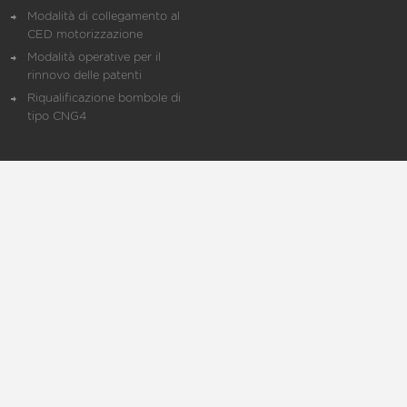
Modalità di collegamento al
CED motorizzazione
Modalità operative per il
rinnovo delle patenti
Riqualificazione bombole di
tipo CNG4