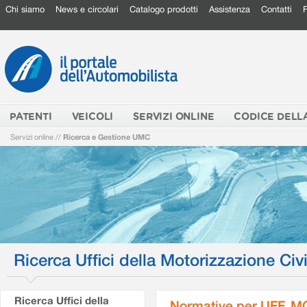
Chi siamo
News e circolari
Catalogo prodotti
Assistenza
Contatti
PATENTI
VEICOLI
SERVIZI ONLINE
CODICE DELL
Servizi online
//
Ricerca e Gestione UMC
Ricerca Uffici della Motorizzazione Civi
Ricerca Uffici della
Normative per UFF. M