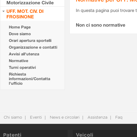
Motorizzazione Civile
In questa pagina puoi trovare t
UFF. MOT. CIV. DI
FROSINONE
Non ci sono normative
Home Page
Dove siamo
Orari apertura sportelli
Organizzazione e contatti
Avvisi all'utenza
Normative
Turni operativi
Richiesta
informazioni/Contatta
l'ufficio
Chi siamo
Eventi
News e circolari
Assistenza
Faq
Patenti
Veicoli