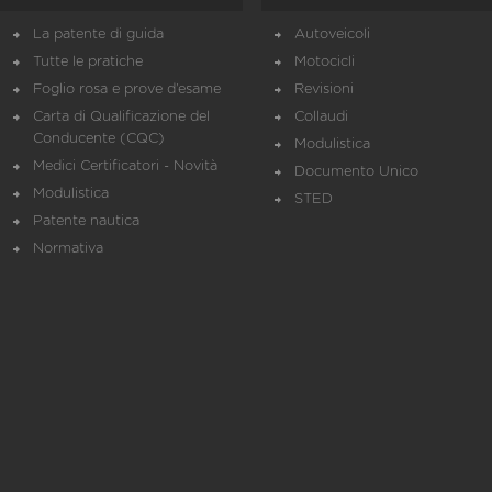
La patente di guida
Autoveicoli
Tutte le pratiche
Motocicli
Foglio rosa e prove d’esame
Revisioni
Carta di Qualificazione del
Collaudi
Conducente (CQC)
Modulistica
Medici Certificatori - Novità
Documento Unico
Modulistica
STED
Patente nautica
Normativa