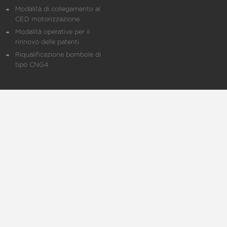
Modalità di collegamento al
CED motorizzazione
Modalità operative per il
rinnovo delle patenti
Riqualificazione bombole di
tipo CNG4