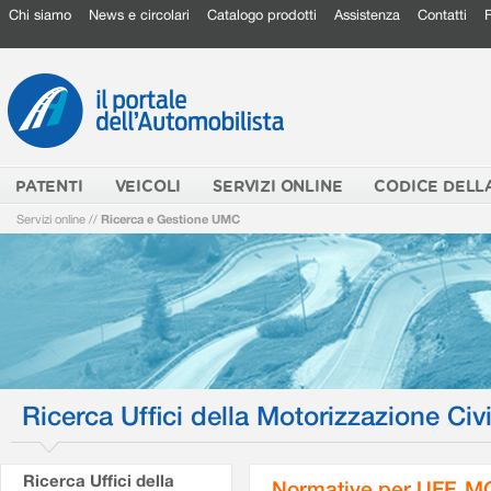
Chi siamo
News e circolari
Catalogo prodotti
Assistenza
Contatti
PATENTI
VEICOLI
SERVIZI ONLINE
CODICE DELL
Servizi online
//
Ricerca e Gestione UMC
Ricerca Uffici della Motorizzazione Civi
Ricerca Uffici della
Normative per UFF. M