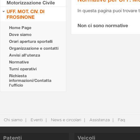
Motorizzazione Civile
In questa pagina puoi trovare t
UFF. MOT. CIV. DI
FROSINONE
Non ci sono normative
Home Page
Dove siamo
Orari apertura sportelli
Organizzazione e contatti
Avvisi all'utenza
Normative
Turni operativi
Richiesta
informazioni/Contatta
l'ufficio
Chi siamo
Eventi
News e circolari
Assistenza
Faq
Patenti
Veicoli