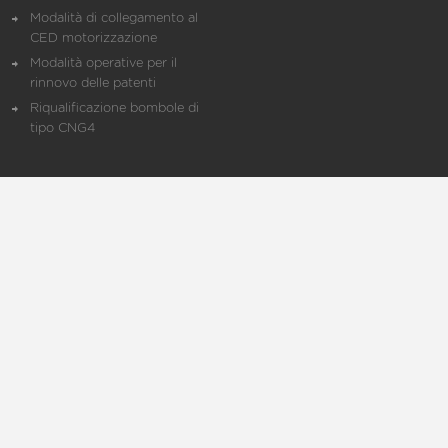
Modalità di collegamento al
CED motorizzazione
Modalità operative per il
rinnovo delle patenti
Riqualificazione bombole di
tipo CNG4