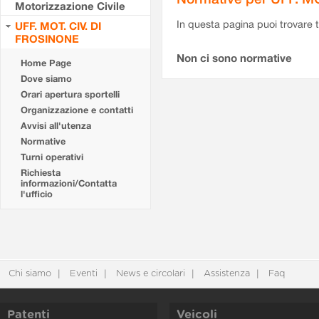
Motorizzazione Civile
In questa pagina puoi trovare t
UFF. MOT. CIV. DI
FROSINONE
Non ci sono normative
Home Page
Dove siamo
Orari apertura sportelli
Organizzazione e contatti
Avvisi all'utenza
Normative
Turni operativi
Richiesta
informazioni/Contatta
l'ufficio
Chi siamo
Eventi
News e circolari
Assistenza
Faq
Patenti
Veicoli