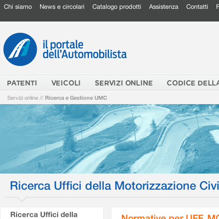
Chi siamo
News e circolari
Catalogo prodotti
Assistenza
Contatti
PATENTI
VEICOLI
SERVIZI ONLINE
CODICE DELL
Servizi online
//
Ricerca e Gestione UMC
Ricerca Uffici della Motorizzazione Civi
Ricerca Uffici della
Normative per UFF. M