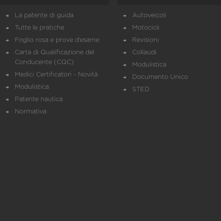
La patente di guida
Autoveicoli
Tutte le pratiche
Motocicli
Foglio rosa e prove d’esame
Revisioni
Carta di Qualificazione del
Collaudi
Conducente (CQC)
Modulistica
Medici Certificatori - Novità
Documento Unico
Modulistica
STED
Patente nautica
Normativa