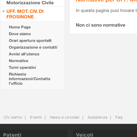
Motorizzazione Civile
In questa pagina puoi trovare t
UFF. MOT. CIV. DI
FROSINONE
Non ci sono normative
Home Page
Dove siamo
Orari apertura sportelli
Organizzazione e contatti
Avvisi all'utenza
Normative
Turni operativi
Richiesta
informazioni/Contatta
l'ufficio
Chi siamo
Eventi
News e circolari
Assistenza
Faq
Patenti
Veicoli