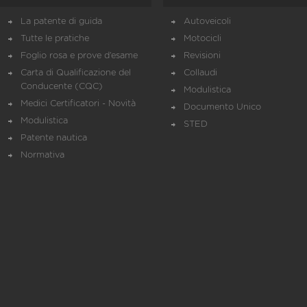
La patente di guida
Autoveicoli
Tutte le pratiche
Motocicli
Foglio rosa e prove d’esame
Revisioni
Carta di Qualificazione del
Collaudi
Conducente (CQC)
Modulistica
Medici Certificatori - Novità
Documento Unico
Modulistica
STED
Patente nautica
Normativa