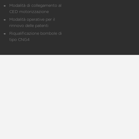
Modalità di collegamento al
CED motorizzazione
Modalità operative per il
rinnovo delle patenti
Riqualificazione bombole di
tipo CNG4