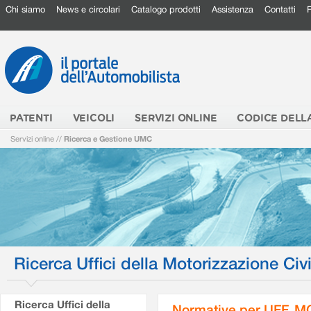
Chi siamo
News e circolari
Catalogo prodotti
Assistenza
Contatti
PATENTI
VEICOLI
SERVIZI ONLINE
CODICE DELL
Servizi online
//
Ricerca e Gestione UMC
Ricerca Uffici della Motorizzazione Civi
Ricerca Uffici della
Normative per UFF. M