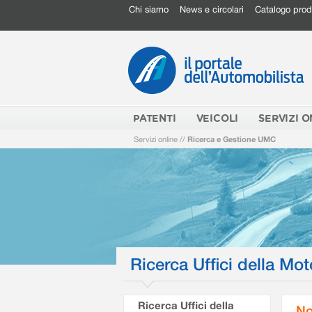
Chi siamo
News e circolari
Catalogo prod
PATENTI
VEICOLI
SERVIZI O
Servizi online
//
Ricerca e Gestione UMC
Ricerca Uffici della Mot
Ricerca Uffici della
No