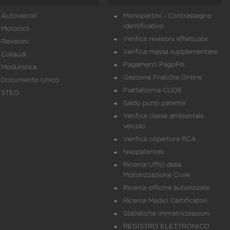
Autoveicoli
Monopattini - Contrassegno
identificativo
Motocicli
Verifica revisioni effettuate
Revisioni
Verifica massa supplementare
Collaudi
Pagamenti PagoPA
Modulistica
Gestione Pratiche Online
Documento Unico
Piattaforma CUDE
STED
Saldo punti patente
Verifica classe ambientale
veicolo
Verifica copertura RCA
Neopatentati
Ricerca Uffici della
Motorizzazione Civile
Ricerca officine autorizzate
Ricerca Medici Certificatori
Statistiche immatricolazioni
REGISTRO ELETTRONICO