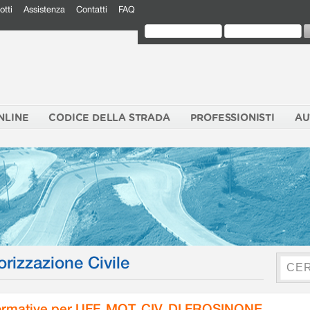
otti
Assistenza
Contatti
FAQ
NLINE
CODICE DELLA STRADA
PROFESSIONISTI
AU
orizzazione Civile
rmative per UFF. MOT. CIV. DI FROSINONE