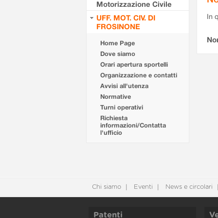
Motorizzazione Civile
In 
UFF. MOT. CIV. DI
FROSINONE
No
Home Page
Dove siamo
Orari apertura sportelli
Organizzazione e contatti
Avvisi all'utenza
Normative
Turni operativi
Richiesta
informazioni/Contatta
l'ufficio
Chi siamo
Eventi
News e circolari
Patenti
Ve