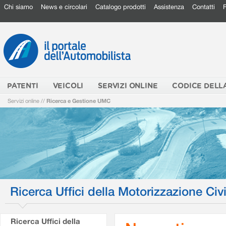
Chi siamo
News e circolari
Catalogo prodotti
Assistenza
Contatti
PATENTI
VEICOLI
SERVIZI ONLINE
CODICE DELL
Servizi online
//
Ricerca e Gestione UMC
Ricerca Uffici della Motorizzazione Civi
Ricerca Uffici della