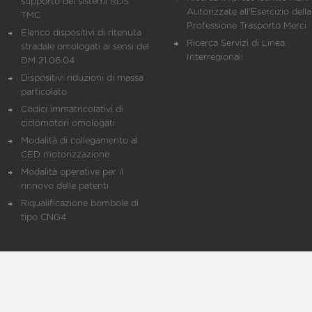
supporto dei sistemi RDS
Autorizzate all'Esercizio della
TMC
Professione Trasporto Merci
Elenco dispositivi di ritenuta
Ricerca Servizi di Linea
stradale omologati ai sensi del
Interregionali
DM 21.06.04
Dispositivi riduzioni di massa
particolato
Codici immatricolativi di
ciclomotori omologati
Modalità di collegamento al
CED motorizzazione
Modalità operative per il
rinnovo delle patenti
Riqualificazione bombole di
tipo CNG4