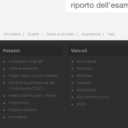
riporto dell'esam
Chi siamo
Eventi
News e circolari
Assistenza
Faq
Patenti
Veicoli
La patente di guida
Autoveicoli
Tutte le pratiche
Motocicli
Foglio rosa e prove d’esame
Revisioni
Carta di Qualificazione del
Collaudi
Conducente (CQC)
Modulistica
Medici Certificatori - Novità
Documento Unico
Modulistica
STED
Patente nautica
Normativa