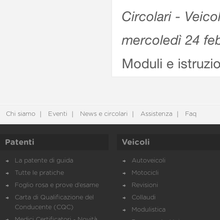
Circolari - Veico
mercoledì 24 fe
Moduli e istruzi
Chi siamo
Eventi
News e circolari
Assistenza
Faq
Patenti
Veicoli
La patente di guida
Autoveicoli
Tutte le pratiche
Motocicli
Foglio rosa e prove d’esame
Revisioni
Carta di Qualificazione del
Collaudi
Conducente (CQC)
Modulistica
Medici Certificatori - Novità