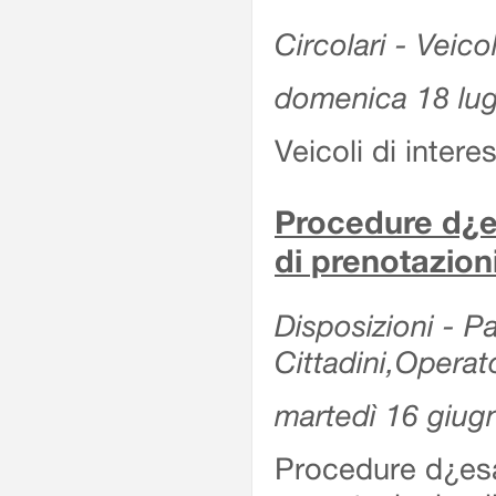
Circolari - Veicol
domenica 18 lug
Veicoli di intere
Procedure d¿es
di prenotazion
Disposizioni - Pa
Cittadini,Operat
martedì 16 giug
Procedure d¿esa