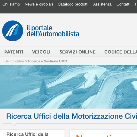
Chi siamo
News e circolari
Catalogo prodotti
Assistenza
Contatti
PATENTI
VEICOLI
SERVIZI ONLINE
CODICE DELL
Servizi online
//
Ricerca e Gestione UMC
Ricerca Uffici della Motorizzazione Civi
Ricerca Uffici della