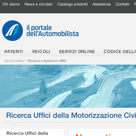
Chi siamo
News e circolari
Catalogo prodotti
Assistenza
Contatti
PATENTI
VEICOLI
SERVIZI ONLINE
CODICE DELL
Servizi online
//
Ricerca e Gestione UMC
Ricerca Uffici della Motorizzazione Civi
Ricerca Uffici della