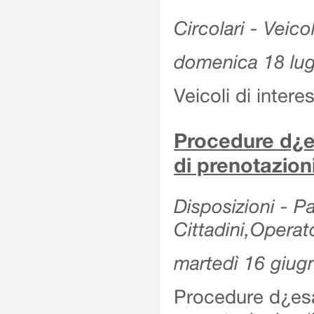
Circolari - Veicol
domenica 18 lug
Veicoli di intere
Procedure d¿es
di prenotazion
Disposizioni - Pa
Cittadini,Operat
martedì 16 giug
Procedure d¿esa