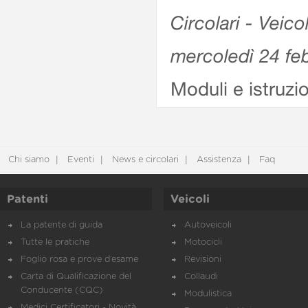
Circolari - Veico
mercoledì 24 fe
Moduli e istruzi
Chi siamo
Eventi
News e circolari
Assistenza
Faq
Patenti
Veicoli
La patente di guida
Autoveicoli
Tutte le pratiche
Motocicli
Foglio rosa e prove d’esame
Revisioni
Carta di Qualificazione del
Collaudi
Conducente (CQC)
Modulistica
Medici Certificatori - Novità