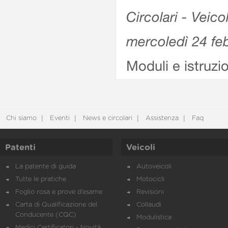
Circolari - Veico
mercoledì 24 fe
Moduli e istruzi
Chi siamo
Eventi
News e circolari
Assistenza
Faq
Patenti
Veicoli
La patente di guida
Autoveicoli
Tutte le pratiche
Motocicli
Foglio rosa e prove d’esame
Revisioni
Carta di Qualificazione del
Collaudi
Conducente (CQC)
Modulistica
Medici Certificatori - Novità