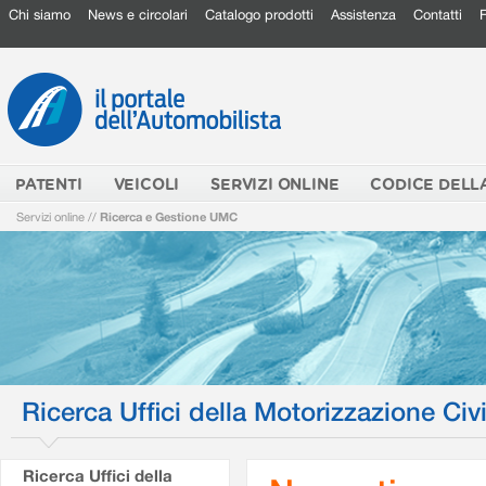
Chi siamo
News e circolari
Catalogo prodotti
Assistenza
Contatti
PATENTI
VEICOLI
SERVIZI ONLINE
CODICE DELL
Servizi online
//
Ricerca e Gestione UMC
Ricerca Uffici della Motorizzazione Civi
Ricerca Uffici della