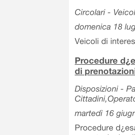
Circolari - Veicol
domenica 18 lug
Veicoli di intere
Procedure d¿es
di prenotazion
Disposizioni - Pa
Cittadini,Operat
martedì 16 giug
Procedure d¿esa