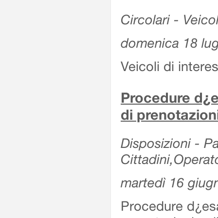
Circolari - Veicol
domenica 18 lug
Veicoli di intere
Procedure d¿es
di prenotazion
Disposizioni - Pa
Cittadini,Operat
martedì 16 giug
Procedure d¿esa