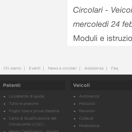
Circolari - Veico
mercoledì 24 fe
Moduli e istruzi
Chi siamo
Eventi
News e circolari
Assistenza
Faq
Patenti
Veicoli
La patente di guida
Autoveicoli
Tutte le pratiche
Motocicli
Foglio rosa e prove d’esame
Revisioni
Carta di Qualificazione del
Collaudi
Conducente (CQC)
Modulistica
Medici Certificatori - Novità