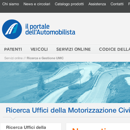
Chi siamo
News e circolari
Catalogo prodotti
Assistenza
Contatti
PATENTI
VEICOLI
SERVIZI ONLINE
CODICE DELL
Servizi online
//
Ricerca e Gestione UMC
Ricerca Uffici della Motorizzazione Civi
Ricerca Uffici della