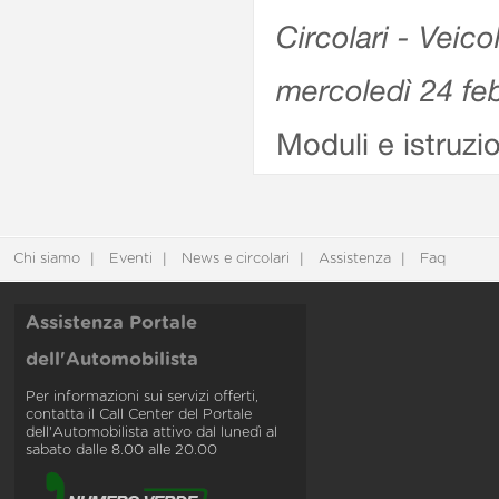
Circolari - Veico
mercoledì 24 fe
Moduli e istruzi
Chi siamo
Eventi
News e circolari
Assistenza
Faq
Assistenza Portale
dell'Automobilista
Per informazioni sui servizi offerti,
contatta il Call Center del Portale
dell'Automobilista attivo dal lunedì al
sabato dalle 8.00 alle 20.00