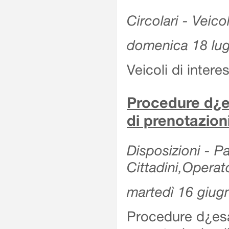
Circolari - Veicol
domenica 18 lug
Veicoli di intere
Procedure d¿es
di prenotazion
Disposizioni - Pa
Cittadini,Operat
martedì 16 giug
Procedure d¿esa