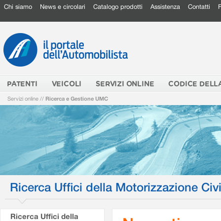
Chi siamo
News e circolari
Catalogo prodotti
Assistenza
Contatti
PATENTI
VEICOLI
SERVIZI ONLINE
CODICE DELL
Servizi online
//
Ricerca e Gestione UMC
Ricerca Uffici della Motorizzazione Civi
Ricerca Uffici della