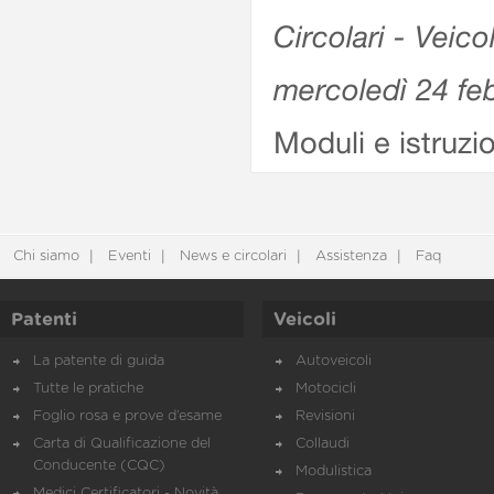
Circolari - Veico
mercoledì 24 fe
Moduli e istruzi
Chi siamo
Eventi
News e circolari
Assistenza
Faq
Patenti
Veicoli
La patente di guida
Autoveicoli
Tutte le pratiche
Motocicli
Foglio rosa e prove d’esame
Revisioni
Carta di Qualificazione del
Collaudi
Conducente (CQC)
Modulistica
Medici Certificatori - Novità