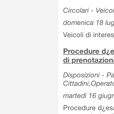
Circolari - Veicol
domenica 18 lug
Veicoli di intere
Procedure d¿es
di prenotazion
Disposizioni - Pa
Cittadini,Operat
martedì 16 giug
Procedure d¿esa