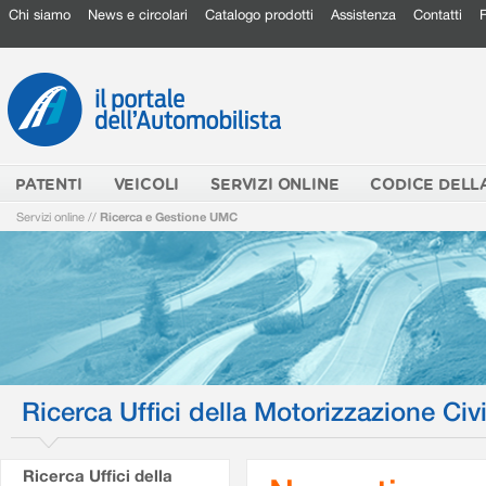
Chi siamo
News e circolari
Catalogo prodotti
Assistenza
Contatti
PATENTI
VEICOLI
SERVIZI ONLINE
CODICE DELL
Servizi online
//
Ricerca e Gestione UMC
Ricerca Uffici della Motorizzazione Civi
Ricerca Uffici della