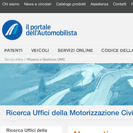
Chi siamo
News e circolari
Catalogo prodotti
Assistenza
Contatti
PATENTI
VEICOLI
SERVIZI ONLINE
CODICE DELL
Servizi online
//
Ricerca e Gestione UMC
Ricerca Uffici della Motorizzazione Civi
Ricerca Uffici della