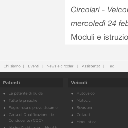
Circolari - Veico
mercoledì 24 fe
Moduli e istruzi
Chi siamo
Eventi
News e circolari
Assistenza
Faq
Patenti
Veicoli
La patente di guida
Autoveicoli
Tutte le pratiche
Motocicli
Foglio rosa e prove d’esame
Revisioni
Carta di Qualificazione del
Collaudi
Conducente (CQC)
Modulistica
Medici Certificatori - Novità