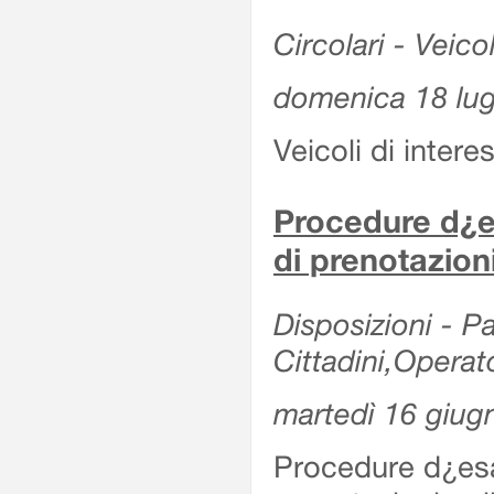
Circolari - Veicol
domenica 18 lug
Veicoli di intere
Procedure d¿es
di prenotazion
Disposizioni - Pa
Cittadini,Operat
martedì 16 giug
Procedure d¿esa