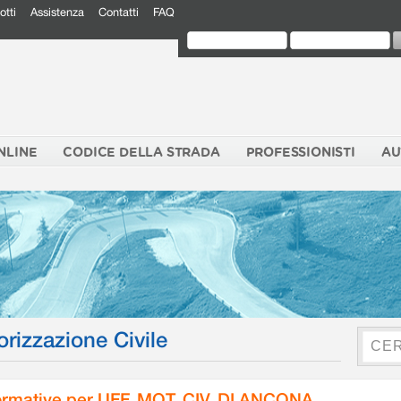
otti
Assistenza
Contatti
FAQ
NLINE
CODICE DELLA STRADA
PROFESSIONISTI
AU
orizzazione Civile
rmative per UFF. MOT. CIV. DI ANCONA