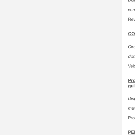
ven
Rev
CO
Circ
dom
Vei
Pro
gu
Dis
mar
Pro
PE