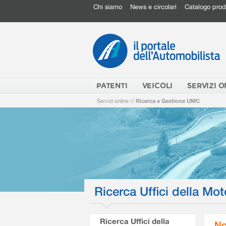
Chi siamo
News e circolari
Catalogo prod
PATENTI
VEICOLI
SERVIZI O
Servizi online
//
Ricerca e Gestione UMC
Ricerca Uffici della Mot
Ricerca Uffici della
No