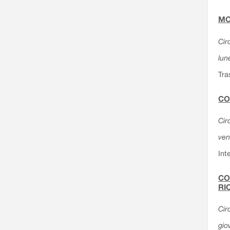
MO
Cir
lun
Tra
CO
Cir
ven
Int
CO
RI
Cir
gio