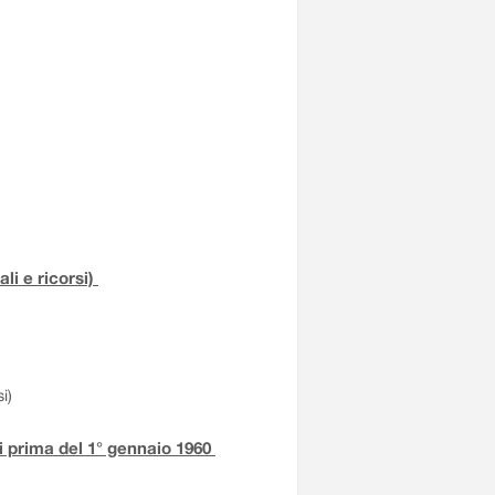
li e ricorsi)
i)
iti prima del 1° gennaio 1960