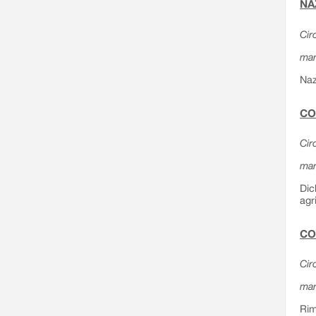
NA
Cir
mar
Naz
CO
Cir
mar
Dic
agr
CO
Cir
mar
Rim