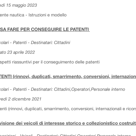
edì 15 maggio 2023
ente nautica - Istruzioni e modello
SA FARE PER CONSEGUIRE LE PATENTI
colari - Patenti - Destinatari: Cittadini
ato 23 aprile 2022
spetti riassuntivi per il conseguimento delle patenti
ENTI (rinnovi, duplicati, smarrimento, conversioni, internaziona
colari - Patenti - Destinatari: Cittadini,Operatori,Personale interno
vedì 2 dicembre 2021
enti (rinnovi, duplicati, smarrimento, conversioni, internazionali e ricors
isione dei veicoli di interesse storico e collezionistico costru
posizioni - Veicoli - Destinatari: Cittadini,Operatori,Personale interno