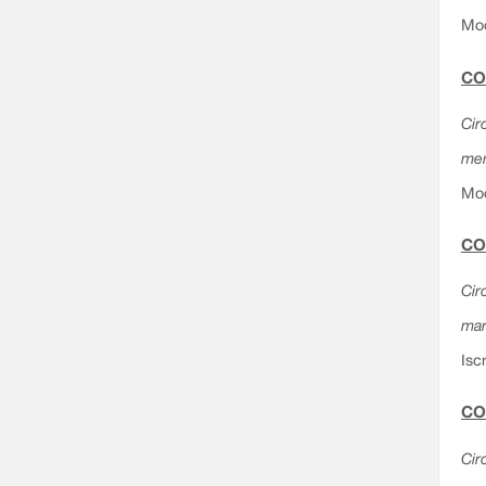
Mod
CO
Circ
mer
Mod
CO
Cir
mar
Isc
CO
Cir