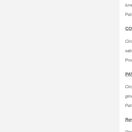
lun
Pat
CO
Cir
sab
Pro
PAT
Cir
gio
Pat
Rev
Dis