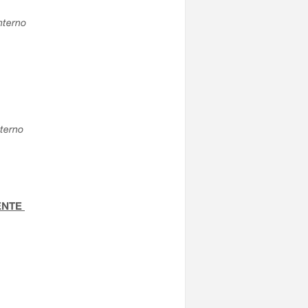
interno
nterno
TENTE