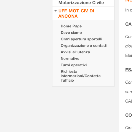
Motorizzazione Civile
In 
UFF. MOT. CIV. DI
ANCONA
CA
Home Page
Dove siamo
Com
Orari apertura sportelli
Organizzazione e contatti
gio
Avvisi all'utenza
Ele
Normative
Turni operativi
ES
Richiesta
informazioni/Contatta
l'ufficio
Com
ven
CA
CO
Cir