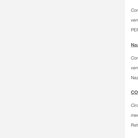
Com
ven
PE
Naz
Com
ven
Naz
CO
Cir
mer
Ret