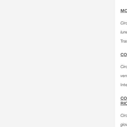
MO
Cir
lun
Tra
CO
Cir
ven
Int
CO
RI
Cir
gio