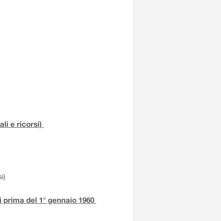
li e ricorsi)
i)
iti prima del 1° gennaio 1960