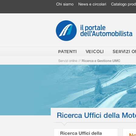
Chi siamo
News e circolari
Catalogo prod
PATENTI
VEICOLI
SERVIZI O
Servizi online
//
Ricerca e Gestione UMC
Ricerca Uffici della Mot
Ricerca Uffici della
No