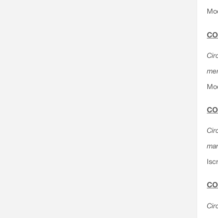
Mod
CO
Circ
mer
Mod
CO
Cir
mar
Isc
CO
Cir