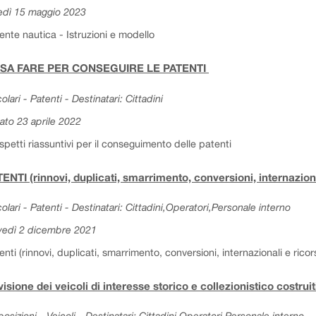
edì 15 maggio 2023
ente nautica - Istruzioni e modello
SA FARE PER CONSEGUIRE LE PATENTI
colari - Patenti - Destinatari: Cittadini
ato 23 aprile 2022
spetti riassuntivi per il conseguimento delle patenti
ENTI (rinnovi, duplicati, smarrimento, conversioni, internaziona
colari - Patenti - Destinatari: Cittadini,Operatori,Personale interno
vedì 2 dicembre 2021
enti (rinnovi, duplicati, smarrimento, conversioni, internazionali e ricors
isione dei veicoli di interesse storico e collezionistico costru
posizioni - Veicoli - Destinatari: Cittadini,Operatori,Personale interno