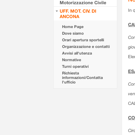
Motorizzazione Civile
In 
UFF. MOT. CIV. DI
ANCONA
CA
Home Page
Dove siamo
Com
Orari apertura sportelli
Organizzazione e contatti
gio
Avvisi all'utenza
Ele
Normative
Turni operativi
ES
Richiesta
informazioni/Contatta
l'ufficio
Com
ven
CA
CO
Cir