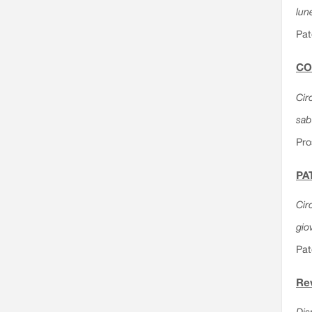
lun
Pat
CO
Cir
sab
Pro
PAT
Cir
gio
Pat
Rev
Dis