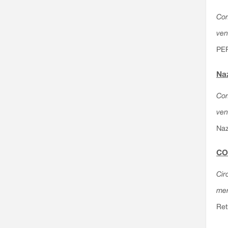
Com
ven
PE
Naz
Com
ven
Naz
CO
Cir
mer
Ret