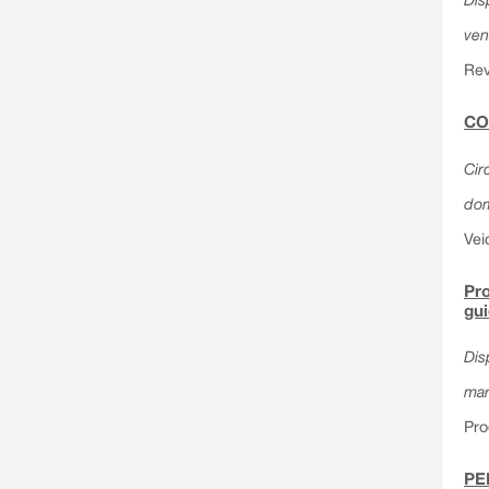
ven
Rev
CO
Circ
dom
Vei
Pro
gu
Dis
mar
Pro
PE