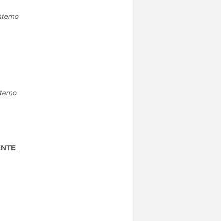
interno
nterno
TENTE