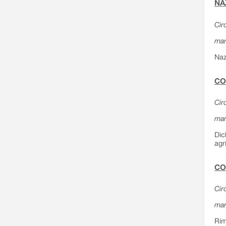
NA
Cir
mar
Naz
CO
Cir
mar
Dic
agr
CO
Cir
mar
Rim