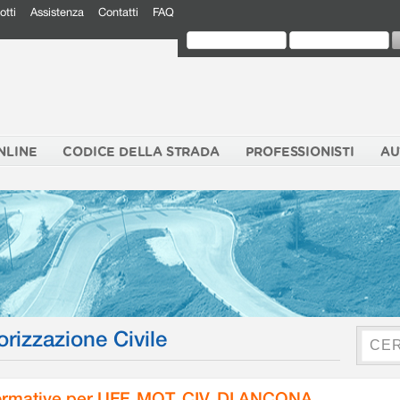
otti
Assistenza
Contatti
FAQ
NLINE
CODICE DELLA STRADA
PROFESSIONISTI
AU
orizzazione Civile
rmative per UFF. MOT. CIV. DI ANCONA