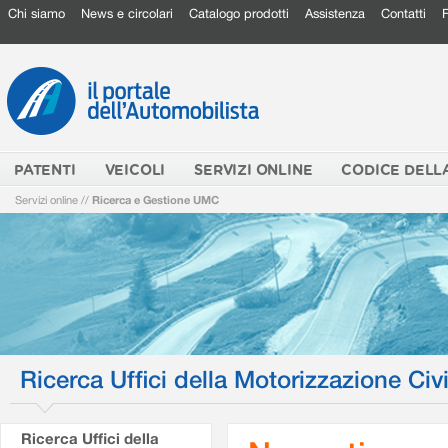
Chi siamo
News e circolari
Catalogo prodotti
Assistenza
Contatti
PATENTI
VEICOLI
SERVIZI ONLINE
CODICE DELL
Servizi online
//
Ricerca e Gestione UMC
Ricerca Uffici della Motorizzazione Civi
Ricerca Uffici della