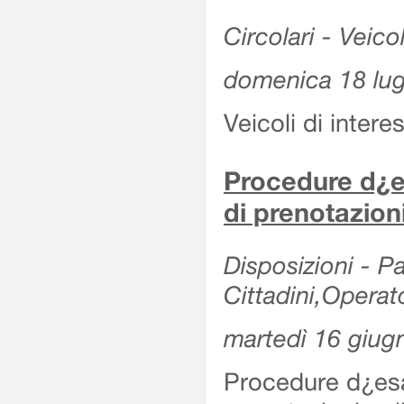
Circolari - Veicol
domenica 18 lug
Veicoli di intere
Procedure d¿es
di prenotazion
Disposizioni - Pa
Cittadini,Operat
martedì 16 giug
Procedure d¿esa