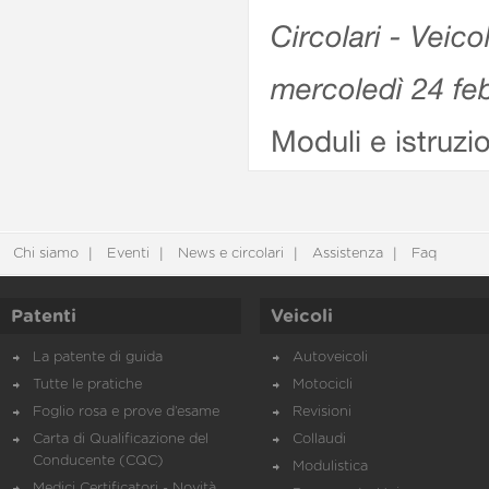
Circolari - Veico
mercoledì 24 fe
Moduli e istruzi
Chi siamo
Eventi
News e circolari
Assistenza
Faq
Patenti
Veicoli
La patente di guida
Autoveicoli
Tutte le pratiche
Motocicli
Foglio rosa e prove d’esame
Revisioni
Carta di Qualificazione del
Collaudi
Conducente (CQC)
Modulistica
Medici Certificatori - Novità