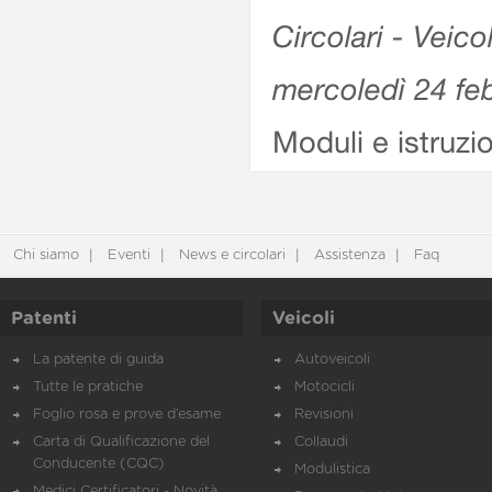
Circolari - Veico
mercoledì 24 fe
Moduli e istruzi
Chi siamo
Eventi
News e circolari
Assistenza
Faq
Patenti
Veicoli
La patente di guida
Autoveicoli
Tutte le pratiche
Motocicli
Foglio rosa e prove d’esame
Revisioni
Carta di Qualificazione del
Collaudi
Conducente (CQC)
Modulistica
Medici Certificatori - Novità