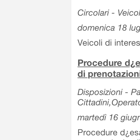
Circolari - Veicol
domenica 18 lug
Veicoli di intere
Procedure d¿es
di prenotazion
Disposizioni - Pa
Cittadini,Operat
martedì 16 giug
Procedure d¿esa