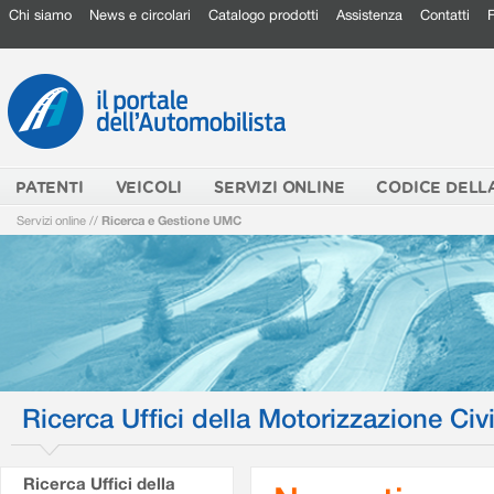
Chi siamo
News e circolari
Catalogo prodotti
Assistenza
Contatti
PATENTI
VEICOLI
SERVIZI ONLINE
CODICE DELL
Servizi online
//
Ricerca e Gestione UMC
Ricerca Uffici della Motorizzazione Civi
Ricerca Uffici della