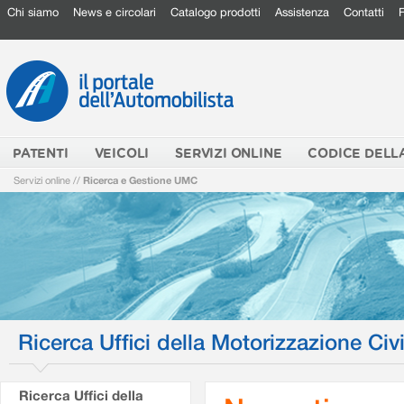
Chi siamo
News e circolari
Catalogo prodotti
Assistenza
Contatti
PATENTI
VEICOLI
SERVIZI ONLINE
CODICE DELL
Servizi online
//
Ricerca e Gestione UMC
Ricerca Uffici della Motorizzazione Civi
Ricerca Uffici della