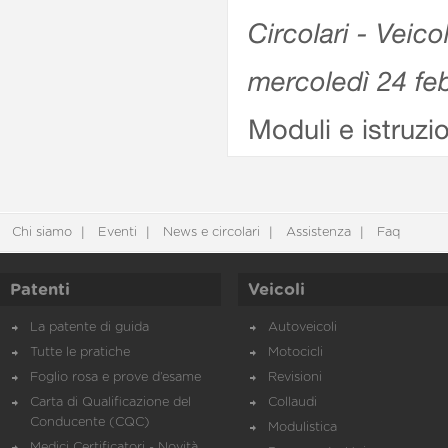
Circolari - Veico
mercoledì 24 fe
Moduli e istruzi
Chi siamo
Eventi
News e circolari
Assistenza
Faq
Patenti
Veicoli
La patente di guida
Autoveicoli
Tutte le pratiche
Motocicli
Foglio rosa e prove d’esame
Revisioni
Carta di Qualificazione del
Collaudi
Conducente (CQC)
Modulistica
Medici Certificatori - Novità