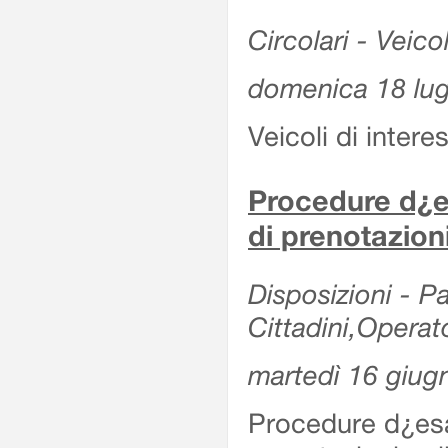
Circolari - Veicol
domenica 18 lug
Veicoli di intere
Procedure d¿es
di prenotazion
Disposizioni - Pa
Cittadini,Operat
martedì 16 giug
Procedure d¿esa