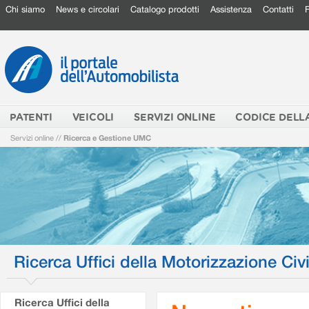
Chi siamo
News e circolari
Catalogo prodotti
Assistenza
Contatti
PATENTI
VEICOLI
SERVIZI ONLINE
CODICE DELL
Servizi online
//
Ricerca e Gestione UMC
Ricerca Uffici della Motorizzazione Civi
Ricerca Uffici della