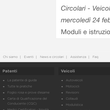
Circolari - Veico
mercoledì 24 fe
Moduli e istruzi
Chi siamo
Eventi
News e circolari
Assistenza
Faq
Patenti
Veicoli
La patente di guida
Autoveicoli
Tutte le pratiche
Motocicli
Foglio rosa e prove d’esame
Revisioni
Carta di Qualificazione del
Collaudi
Conducente (CQC)
Modulistica
Medici Certificatori - Novità