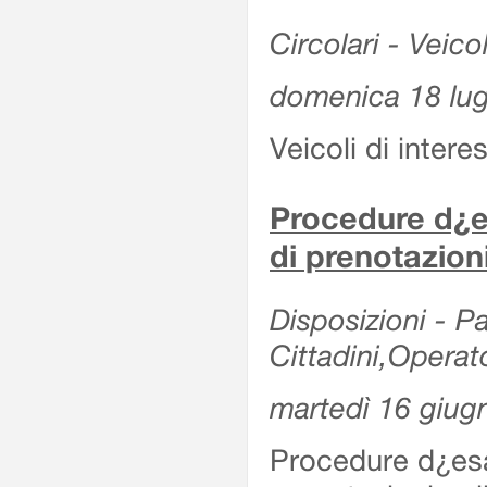
Circolari - Veicol
domenica 18 lug
Veicoli di intere
Procedure d¿es
di prenotazion
Disposizioni - Pa
Cittadini,Operat
martedì 16 giug
Procedure d¿esa