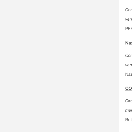
Com
ven
PE
Naz
Com
ven
Naz
CO
Cir
mer
Ret