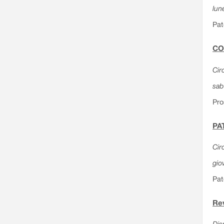
lun
Pat
CO
Cir
sab
Pro
PAT
Cir
gio
Pat
Rev
Dis