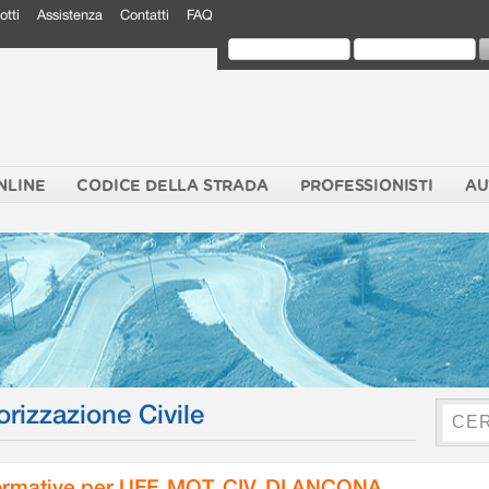
otti
Assistenza
Contatti
FAQ
NLINE
CODICE DELLA STRADA
PROFESSIONISTI
AU
orizzazione Civile
rmative per UFF. MOT. CIV. DI ANCONA