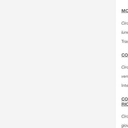
MO
Cir
lun
Tra
CO
Cir
ven
Int
CO
RI
Cir
gio