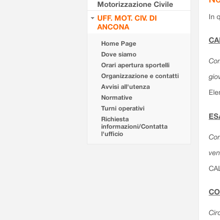
Motorizzazione Civile
In 
UFF. MOT. CIV. DI
ANCONA
CA
Home Page
Dove siamo
Com
Orari apertura sportelli
Organizzazione e contatti
gio
Avvisi all'utenza
Ele
Normative
Turni operativi
ES
Richiesta
informazioni/Contatta
l'ufficio
Com
ven
CA
CO
Cir