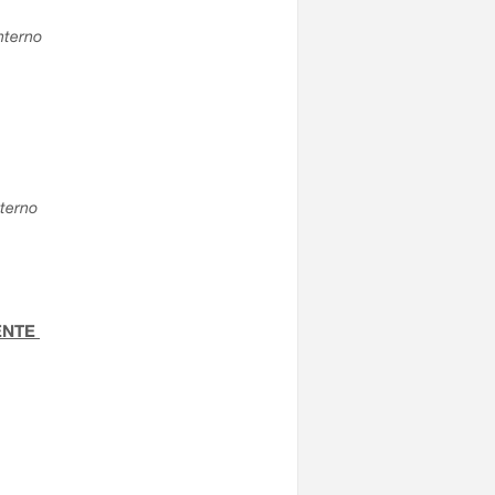
interno
nterno
TENTE