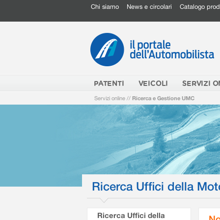
Chi siamo
News e circolari
Catalogo prod
PATENTI
VEICOLI
SERVIZI O
Servizi online
//
Ricerca e Gestione UMC
Ricerca Uffici della Mot
Ricerca Uffici della
No