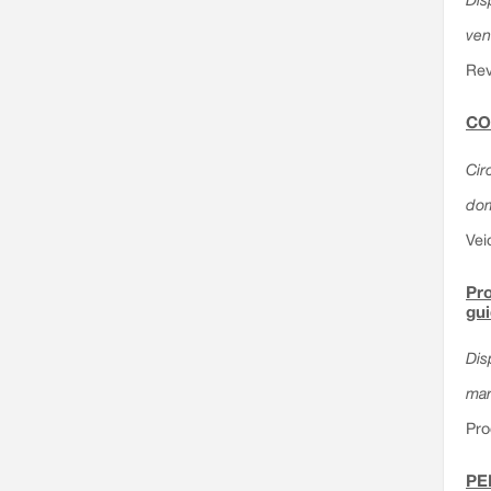
ven
Rev
CO
Circ
dom
Vei
Pro
gu
Dis
mar
Pro
PE