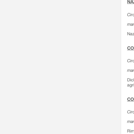
NA
Cir
mar
Naz
CO
Cir
mar
Dic
agr
CO
Cir
mar
Rim