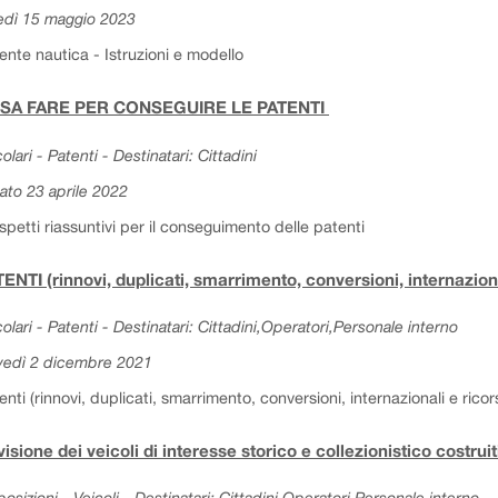
edì 15 maggio 2023
ente nautica - Istruzioni e modello
SA FARE PER CONSEGUIRE LE PATENTI
colari - Patenti - Destinatari: Cittadini
ato 23 aprile 2022
spetti riassuntivi per il conseguimento delle patenti
ENTI (rinnovi, duplicati, smarrimento, conversioni, internaziona
colari - Patenti - Destinatari: Cittadini,Operatori,Personale interno
vedì 2 dicembre 2021
enti (rinnovi, duplicati, smarrimento, conversioni, internazionali e ricors
isione dei veicoli di interesse storico e collezionistico costru
posizioni - Veicoli - Destinatari: Cittadini,Operatori,Personale interno