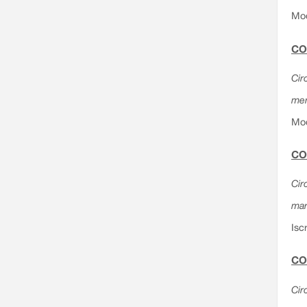
Mod
CO
Circ
mer
Mod
CO
Cir
mar
Isc
CO
Cir