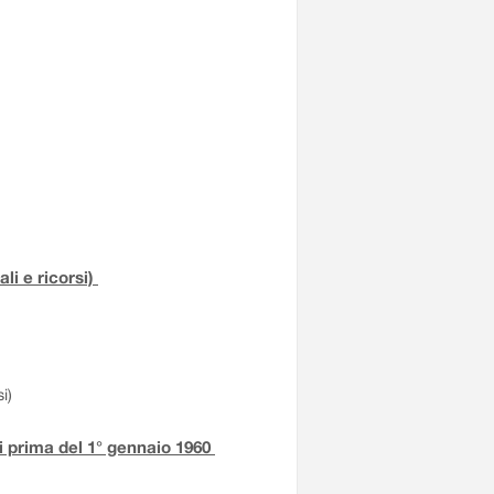
li e ricorsi)
i)
iti prima del 1° gennaio 1960