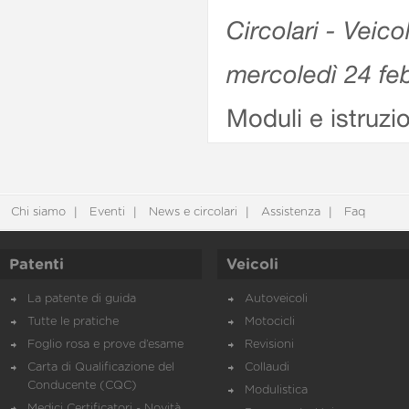
Circolari - Veico
mercoledì 24 fe
Moduli e istruzi
Chi siamo
Eventi
News e circolari
Assistenza
Faq
Patenti
Veicoli
La patente di guida
Autoveicoli
Tutte le pratiche
Motocicli
Foglio rosa e prove d’esame
Revisioni
Carta di Qualificazione del
Collaudi
Conducente (CQC)
Modulistica
Medici Certificatori - Novità