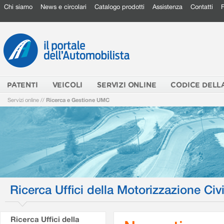
Chi siamo
News e circolari
Catalogo prodotti
Assistenza
Contatti
PATENTI
VEICOLI
SERVIZI ONLINE
CODICE DELL
Servizi online
//
Ricerca e Gestione UMC
Ricerca Uffici della Motorizzazione Civi
Ricerca Uffici della