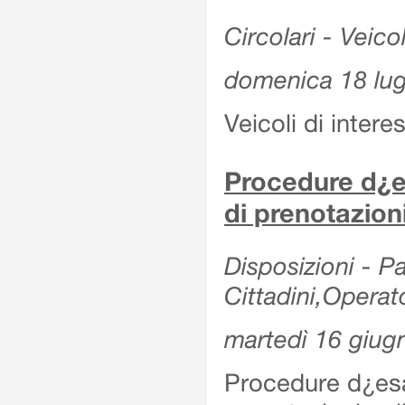
Circolari - Veicol
domenica 18 lug
Veicoli di intere
Procedure d¿es
di prenotazion
Disposizioni - Pa
Cittadini,Operat
martedì 16 giug
Procedure d¿esa