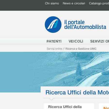
Chi siamo
News e circolari
Catalogo prod
PATENTI
VEICOLI
SERVIZI O
Servizi online
//
Ricerca e Gestione UMC
Ricerca Uffici della Mot
Ricerca Uffici della
No