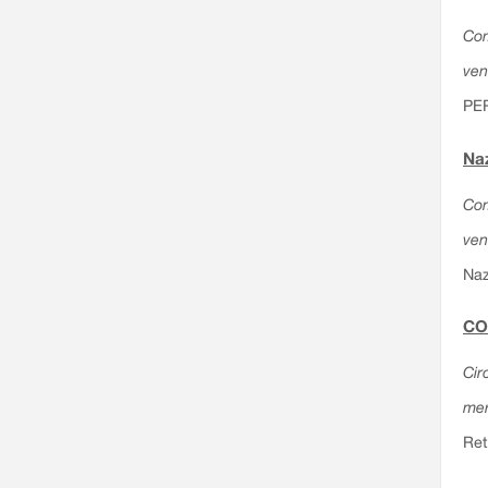
Com
ven
PE
Naz
Com
ven
Naz
CO
Cir
mer
Ret