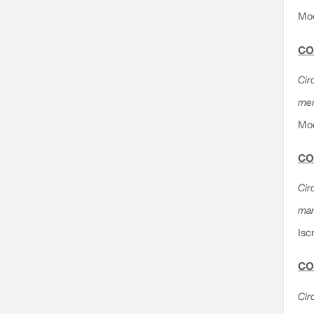
Mod
CO
Circ
mer
Mod
CO
Cir
mar
Isc
CO
Cir