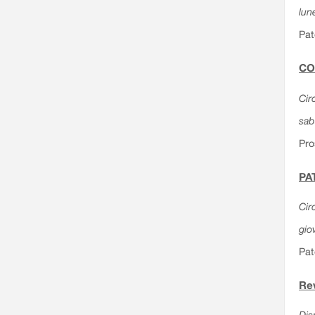
lun
Pat
CO
Cir
sab
Pro
PAT
Cir
gio
Pat
Rev
Dis