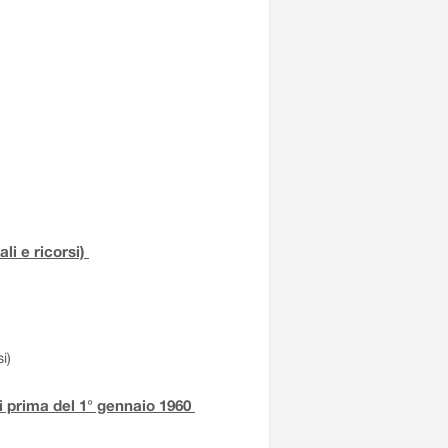
li e ricorsi)
i)
iti prima del 1° gennaio 1960