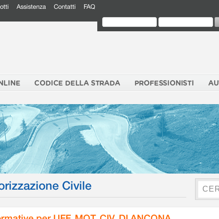
otti
Assistenza
Contatti
FAQ
NLINE
CODICE DELLA STRADA
PROFESSIONISTI
AU
orizzazione Civile
rmative per UFF. MOT. CIV. DI ANCONA