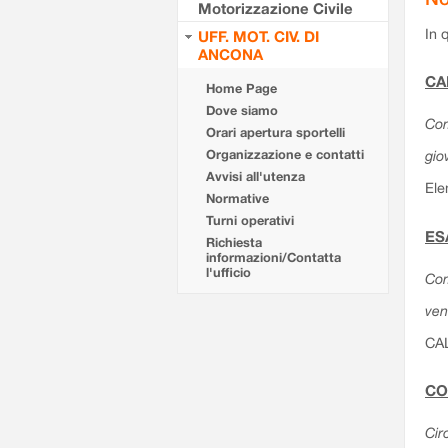
Motorizzazione Civile
In 
UFF. MOT. CIV. DI
ANCONA
CA
Home Page
Dove siamo
Com
Orari apertura sportelli
Organizzazione e contatti
gio
Avvisi all'utenza
Ele
Normative
Turni operativi
ES
Richiesta
informazioni/Contatta
l'ufficio
Com
ven
CA
CO
Cir