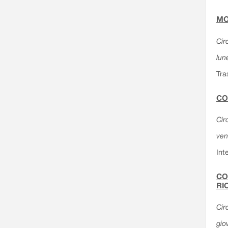
MO
Cir
lun
Tra
CO
Cir
ven
Int
CO
RI
Cir
gio