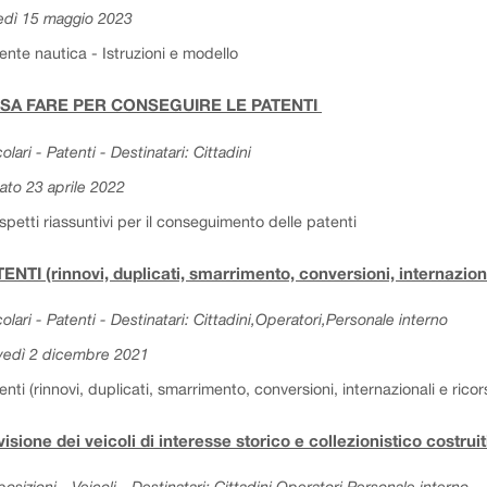
edì 15 maggio 2023
ente nautica - Istruzioni e modello
SA FARE PER CONSEGUIRE LE PATENTI
colari - Patenti - Destinatari: Cittadini
ato 23 aprile 2022
spetti riassuntivi per il conseguimento delle patenti
ENTI (rinnovi, duplicati, smarrimento, conversioni, internaziona
colari - Patenti - Destinatari: Cittadini,Operatori,Personale interno
vedì 2 dicembre 2021
enti (rinnovi, duplicati, smarrimento, conversioni, internazionali e ricors
isione dei veicoli di interesse storico e collezionistico costru
posizioni - Veicoli - Destinatari: Cittadini,Operatori,Personale interno