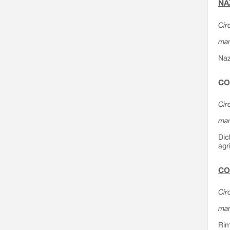
NA
Cir
mar
Naz
CO
Cir
mar
Dic
agr
CO
Cir
mar
Rim