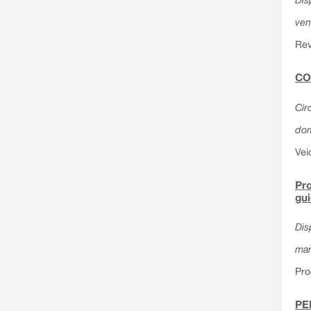
ven
Rev
CO
Circ
dom
Vei
Pro
gu
Dis
mar
Pro
PE