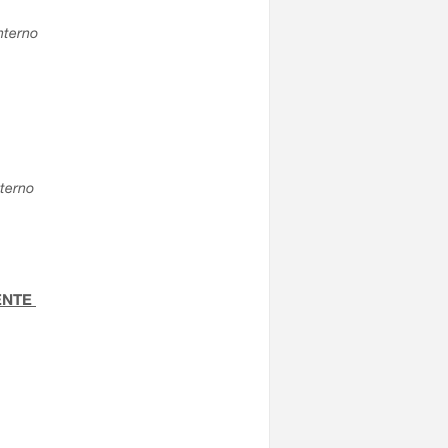
interno
nterno
TENTE