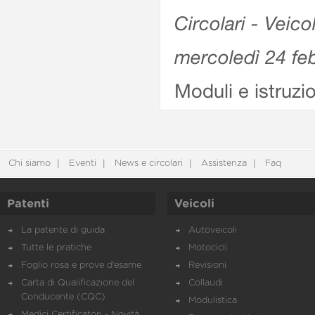
Circolari - Veico
mercoledì 24 fe
Moduli e istruzi
Chi siamo
Eventi
News e circolari
Assistenza
Faq
Patenti
Veicoli
La patente di guida
Autoveicoli
Tutte le pratiche
Motocicli
Foglio rosa e prove d’esame
Revisioni
Carta di Qualificazione del
Collaudi
Conducente (CQC)
Modulistica
Medici Certificatori - Novità