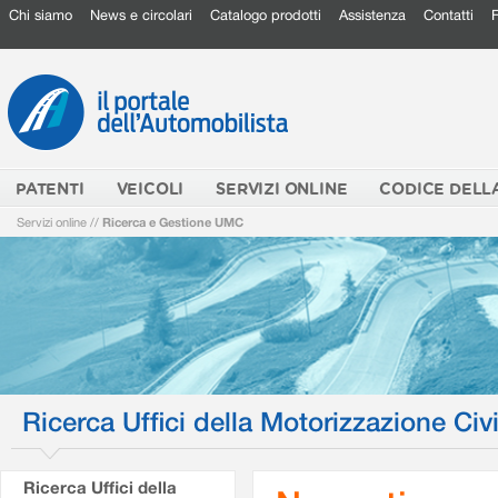
Chi siamo
News e circolari
Catalogo prodotti
Assistenza
Contatti
PATENTI
VEICOLI
SERVIZI ONLINE
CODICE DELL
Servizi online
//
Ricerca e Gestione UMC
Ricerca Uffici della Motorizzazione Civi
Ricerca Uffici della