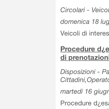
Circolari - Veicol
domenica 18 lug
Veicoli di intere
Procedure d¿es
di prenotazion
Disposizioni - Pa
Cittadini,Operat
martedì 16 giug
Procedure d¿esa