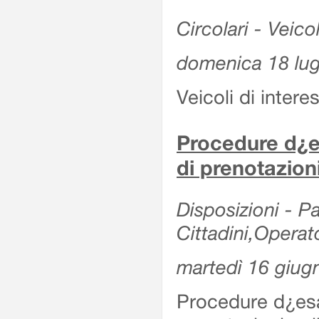
Circolari - Veicol
domenica 18 lug
Veicoli di intere
Procedure d¿es
di prenotazion
Disposizioni - Pa
Cittadini,Operat
martedì 16 giug
Procedure d¿esa