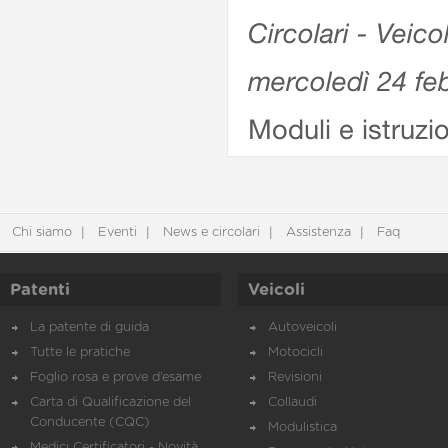
Circolari - Veico
mercoledì 24 fe
Moduli e istruzi
Chi siamo
Eventi
News e circolari
Assistenza
Faq
Patenti
Veicoli
La patente di guida
Autoveicoli
Tutte le pratiche
Motocicli
Foglio rosa e prove d’esame
Revisioni
Carta di Qualificazione del
Collaudi
Conducente (CQC)
Modulistica
Medici Certificatori - Novità