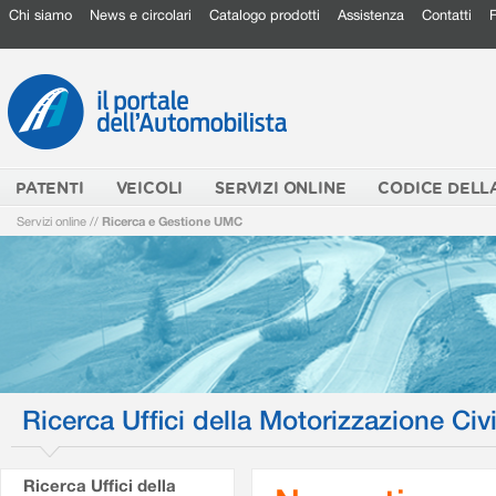
Chi siamo
News e circolari
Catalogo prodotti
Assistenza
Contatti
PATENTI
VEICOLI
SERVIZI ONLINE
CODICE DELL
Servizi online
//
Ricerca e Gestione UMC
Ricerca Uffici della Motorizzazione Civi
Ricerca Uffici della