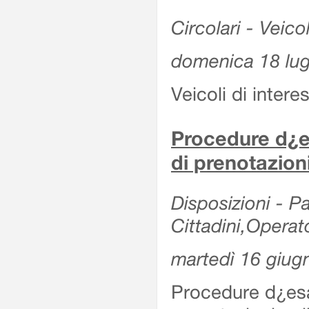
Circolari - Veicol
domenica 18 lug
Veicoli di intere
Procedure d¿es
di prenotazion
Disposizioni - Pa
Cittadini,Operat
martedì 16 giug
Procedure d¿esa