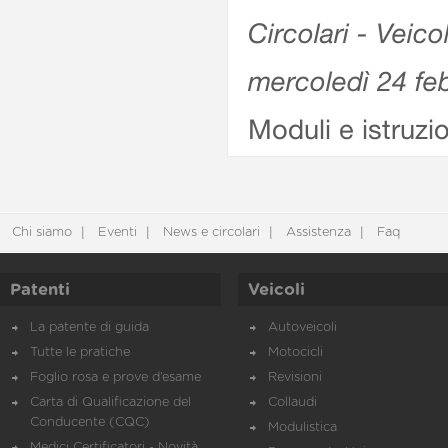
Circolari - Veico
mercoledì 24 fe
Moduli e istruzi
Chi siamo
Eventi
News e circolari
Assistenza
Faq
Patenti
Veicoli
La patente di guida
Autoveicoli
Tutte le pratiche
Motocicli
Foglio rosa e prove d’esame
Revisioni
Carta di Qualificazione del
Collaudi
Conducente (CQC)
Modulistica
Medici Certificatori - Novità