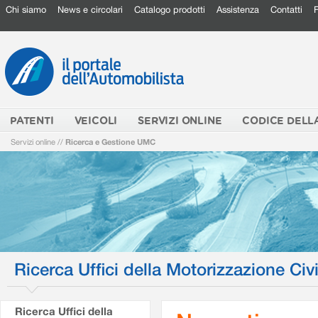
Chi siamo
News e circolari
Catalogo prodotti
Assistenza
Contatti
PATENTI
VEICOLI
SERVIZI ONLINE
CODICE DELL
Servizi online
//
Ricerca e Gestione UMC
Ricerca Uffici della Motorizzazione Civi
Ricerca Uffici della