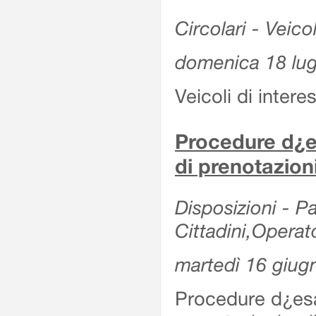
Circolari - Veicol
domenica 18 lug
Veicoli di intere
Procedure d¿es
di prenotazion
Disposizioni - Pa
Cittadini,Operat
martedì 16 giug
Procedure d¿esa