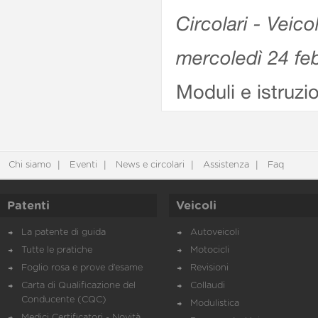
Circolari - Veico
mercoledì 24 fe
Moduli e istruzi
Chi siamo
Eventi
News e circolari
Assistenza
Faq
Patenti
Veicoli
La patente di guida
Autoveicoli
Tutte le pratiche
Motocicli
Foglio rosa e prove d’esame
Revisioni
Carta di Qualificazione del
Collaudi
Conducente (CQC)
Modulistica
Medici Certificatori - Novità