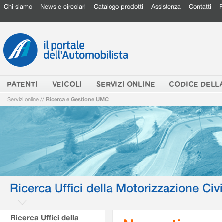
Chi siamo
News e circolari
Catalogo prodotti
Assistenza
Contatti
PATENTI
VEICOLI
SERVIZI ONLINE
CODICE DELL
Servizi online
//
Ricerca e Gestione UMC
Ricerca Uffici della Motorizzazione Civi
Ricerca Uffici della