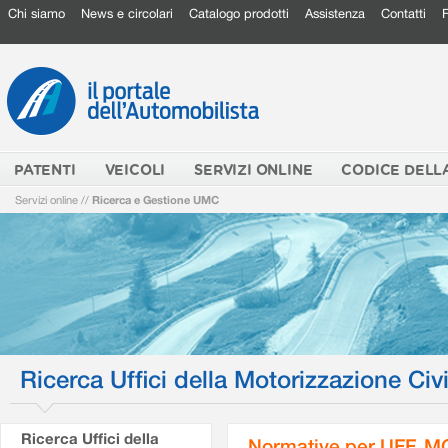
Chi siamo
News e circolari
Catalogo prodotti
Assistenza
Contatti
PATENTI
VEICOLI
SERVIZI ONLINE
CODICE DELL
Servizi online
//
Ricerca e Gestione UMC
Ricerca Uffici della Motorizzazione Civi
Ricerca Uffici della
Normative per UFF. M