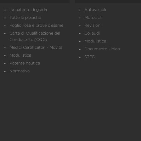
La patente di guida
Autoveicoli
Tutte le pratiche
Motocicli
Foglio rosa e prove d’esame
Revisioni
Carta di Qualificazione del
Collaudi
Conducente (CQC)
Modulistica
Medici Certificatori - Novità
Documento Unico
Modulistica
STED
Patente nautica
Normativa