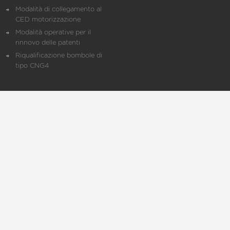
Modalità di collegamento al
CED motorizzazione
Modalità operative per il
rinnovo delle patenti
Riqualificazione bombole di
tipo CNG4