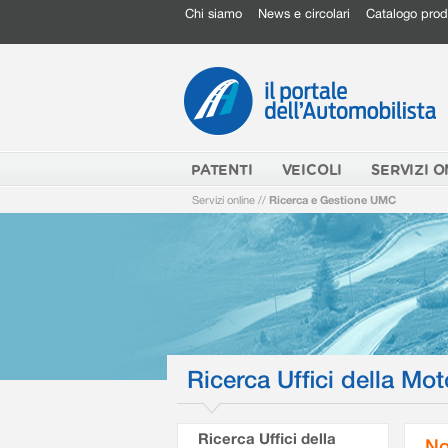
Chi siamo
News e circolari
Catalogo prod
PATENTI
VEICOLI
SERVIZI O
Servizi online
//
Ricerca e Gestione UMC
Ricerca Uffici della Mot
Ricerca Uffici della
No