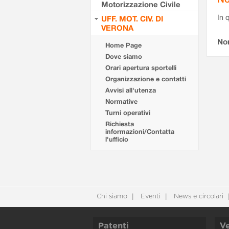
Motorizzazione Civile
In 
UFF. MOT. CIV. DI
VERONA
No
Home Page
Dove siamo
Orari apertura sportelli
Organizzazione e contatti
Avvisi all'utenza
Normative
Turni operativi
Richiesta
informazioni/Contatta
l'ufficio
Chi siamo
Eventi
News e circolari
Patenti
Ve