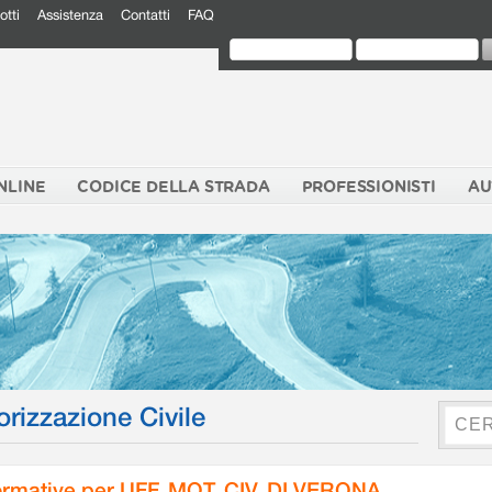
otti
Assistenza
Contatti
FAQ
NLINE
CODICE DELLA STRADA
PROFESSIONISTI
AU
orizzazione Civile
rmative per UFF. MOT. CIV. DI VERONA