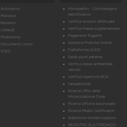
Autoveicoli
Monopattini - Contrassegno
identificativo
Motocicli
Verifica revisioni effettuate
Revisioni
Verifica massa supplementare
Collaudi
Pagamenti PagoPA
Modulistica
Gestione Pratiche Online
Documento Unico
Piattaforma CUDE
STED
Saldo punti patente
Verifica classe ambientale
veicolo
Verifica copertura RCA
Neopatentati
Ricerca Uffici della
Motorizzazione Civile
Ricerca officine autorizzate
Ricerca Medici Certificatori
Statistiche immatricolazioni
REGISTRO ELETTRONICO