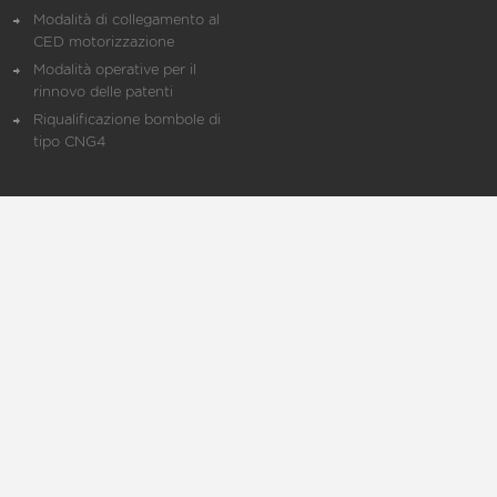
Modalità di collegamento al
CED motorizzazione
Modalità operative per il
rinnovo delle patenti
Riqualificazione bombole di
tipo CNG4