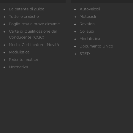
La patente di guida
Autoveicoli
Tutte le pratiche
Motocicli
Foglio rosa e prove d’esame
Revisioni
Carta di Qualificazione del
Collaudi
Conducente (CQC)
Modulistica
Medici Certificatori - Novità
Documento Unico
Modulistica
STED
Patente nautica
Normativa