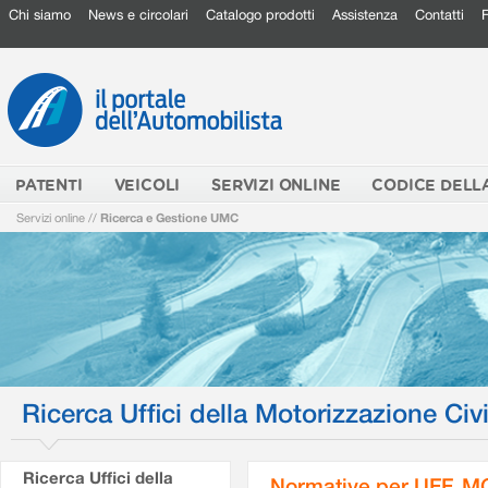
Chi siamo
News e circolari
Catalogo prodotti
Assistenza
Contatti
PATENTI
VEICOLI
SERVIZI ONLINE
CODICE DELL
Servizi online
//
Ricerca e Gestione UMC
Ricerca Uffici della Motorizzazione Civi
Ricerca Uffici della
Normative per UFF. M