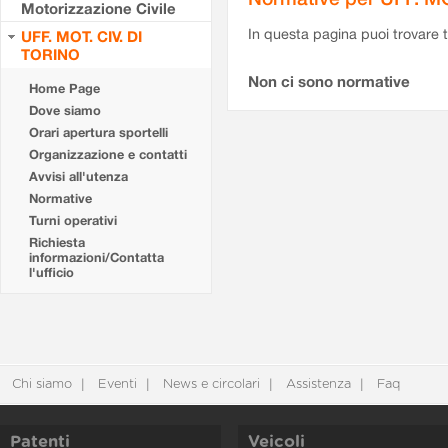
Motorizzazione Civile
In questa pagina puoi trovare t
UFF. MOT. CIV. DI
TORINO
Non ci sono normative
Home Page
Dove siamo
Orari apertura sportelli
Organizzazione e contatti
Avvisi all'utenza
Normative
Turni operativi
Richiesta
informazioni/Contatta
l'ufficio
Chi siamo
Eventi
News e circolari
Assistenza
Faq
Patenti
Veicoli