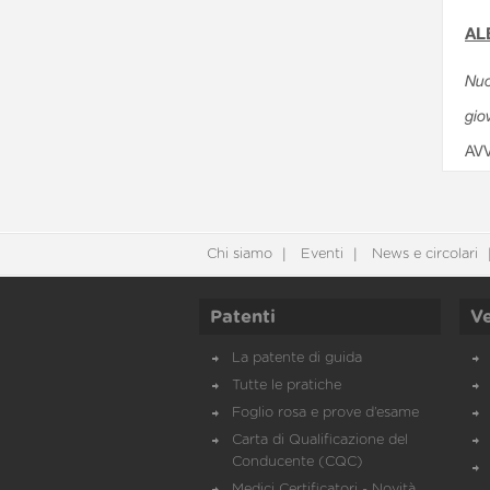
AL
Nuo
gio
AV
Chi siamo
Eventi
News e circolari
Patenti
Ve
La patente di guida
Tutte le pratiche
Foglio rosa e prove d’esame
Carta di Qualificazione del
Conducente (CQC)
Medici Certificatori - Novità