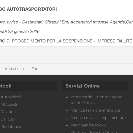
BO AUTOTRASPORTATORI
vo avviso - Destinatari: Cittadini,Enti Accertatori,Imprese,Agenzie,Cent
vedì 29 gennaio 2026
VIO DI PROCEDIMENTO PER LA SOSPENSIONE - IMPRESE FALLITE
Assistenza
Faq
icoli
Servizi Online
Autoveicoli
Monopattini - Contrassegno
identificativo
Motocicli
Verifica revisioni effettuate
Revisioni
Verifica massa supplementare
Collaudi
Pagamenti PagoPA
Modulistica
Gestione Pratiche Online