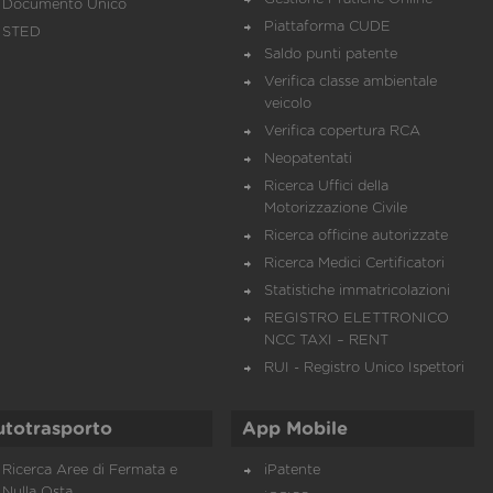
Documento Unico
Piattaforma CUDE
STED
Saldo punti patente
Verifica classe ambientale
veicolo
Verifica copertura RCA
Neopatentati
Ricerca Uffici della
Motorizzazione Civile
Ricerca officine autorizzate
Ricerca Medici Certificatori
Statistiche immatricolazioni
REGISTRO ELETTRONICO
NCC TAXI – RENT
RUI - Registro Unico Ispettori
utotrasporto
App Mobile
Ricerca Aree di Fermata e
iPatente
Nulla Osta