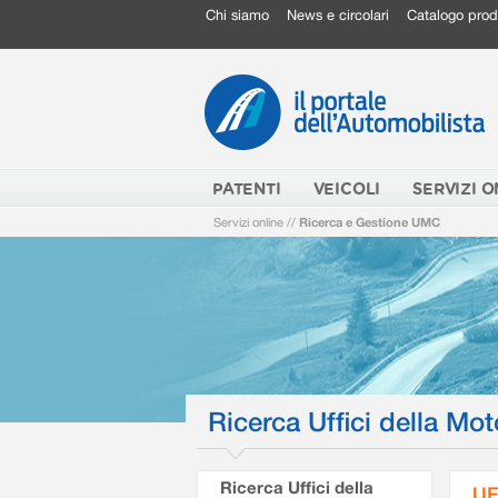
Chi siamo
News e circolari
Catalogo prod
PATENTI
VEICOLI
SERVIZI O
Servizi online
//
Ricerca e Gestione UMC
Ricerca Uffici della Mot
Ricerca Uffici della
UF