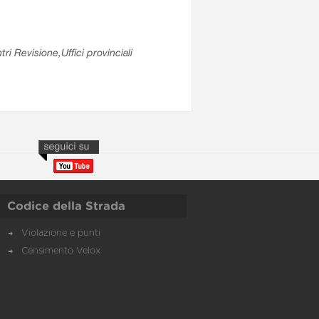
ri Revisione,Uffici provinciali
Codice della Strada
Violazione e punti
Censimento Velox