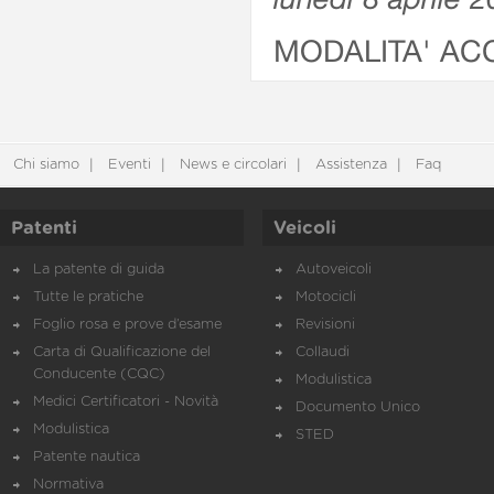
MODALITA' AC
Chi siamo
Eventi
News e circolari
Assistenza
Faq
Patenti
Veicoli
La patente di guida
Autoveicoli
Tutte le pratiche
Motocicli
Foglio rosa e prove d’esame
Revisioni
Carta di Qualificazione del
Collaudi
Conducente (CQC)
Modulistica
Medici Certificatori - Novità
Documento Unico
Modulistica
STED
Patente nautica
Normativa