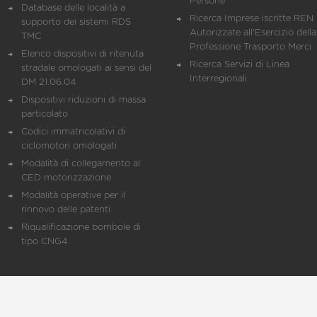
Persone
Database delle località a
Ricerca Imprese iscritte REN 
supporto dei sistemi RDS
Autorizzate all'Esercizio della
TMC
Professione Trasporto Merci
Elenco dispositivi di ritenuta
Ricerca Servizi di Linea
stradale omologati ai sensi del
Interregionali
DM 21.06.04
Dispositivi riduzioni di massa
particolato
Codici immatricolativi di
ciclomotori omologati
Modalità di collegamento al
CED motorizzazione
Modalità operative per il
rinnovo delle patenti
Riqualificazione bombole di
tipo CNG4