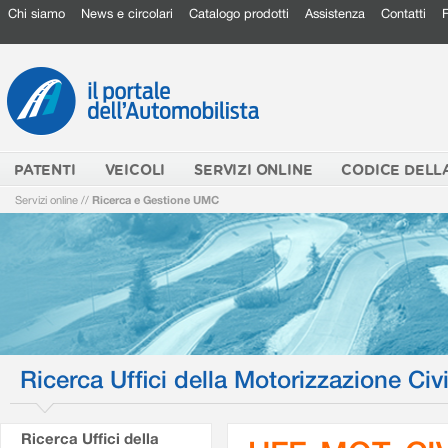
Chi siamo
News e circolari
Catalogo prodotti
Assistenza
Contatti
PATENTI
VEICOLI
SERVIZI ONLINE
CODICE DELL
Servizi online
//
Ricerca e Gestione UMC
Ricerca Uffici della Motorizzazione Civi
Ricerca Uffici della