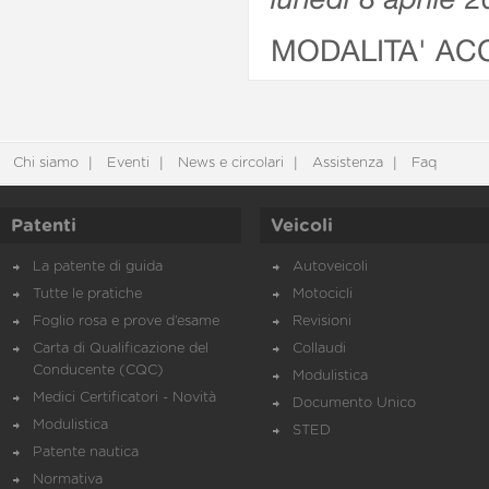
MODALITA' AC
Chi siamo
Eventi
News e circolari
Assistenza
Faq
Patenti
Veicoli
La patente di guida
Autoveicoli
Tutte le pratiche
Motocicli
Foglio rosa e prove d’esame
Revisioni
Carta di Qualificazione del
Collaudi
Conducente (CQC)
Modulistica
Medici Certificatori - Novità
Documento Unico
Modulistica
STED
Patente nautica
Normativa