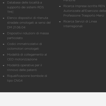
Persone
Database delle località a
Ricerca Imprese iscritte REN 
supporto dei sistemi RDS
Autorizzate all'Esercizio della
TMC
Professione Trasporto Merci
Elenco dispositivi di ritenuta
Ricerca Servizi di Linea
stradale omologati ai sensi del
Interregionali
DM 21.06.04
Dispositivi riduzioni di massa
particolato
Codici immatricolativi di
ciclomotori omologati
Modalità di collegamento al
CED motorizzazione
Modalità operative per il
rinnovo delle patenti
Riqualificazione bombole di
tipo CNG4