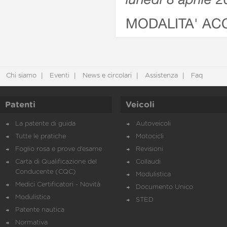
MODALITA' AC
Chi siamo
Eventi
News e circolari
Assistenza
Faq
Patenti
Veicoli
La patente di guida
Autoveicoli
Tutte le pratiche
Motocicli
Foglio rosa e prove d’esame
Revisioni
Carta di Qualificazione del
Collaudi
Conducente (CQC)
Modulistica
Medici Certificatori - Novità
Documento Unico
Modulistica
STED
Patente nautica
Normativa