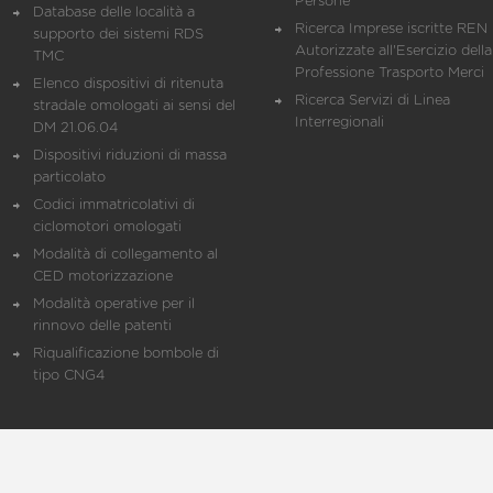
Persone
Database delle località a
Ricerca Imprese iscritte REN 
supporto dei sistemi RDS
Autorizzate all'Esercizio della
TMC
Professione Trasporto Merci
Elenco dispositivi di ritenuta
Ricerca Servizi di Linea
stradale omologati ai sensi del
Interregionali
DM 21.06.04
Dispositivi riduzioni di massa
particolato
Codici immatricolativi di
ciclomotori omologati
Modalità di collegamento al
CED motorizzazione
Modalità operative per il
rinnovo delle patenti
Riqualificazione bombole di
tipo CNG4