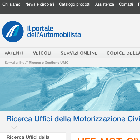
Chi siamo
News e circolari
Catalogo prodotti
Assistenza
Contatti
PATENTI
VEICOLI
SERVIZI ONLINE
CODICE DELL
Servizi online
//
Ricerca e Gestione UMC
Ricerca Uffici della Motorizzazione Civi
Ricerca Uffici della