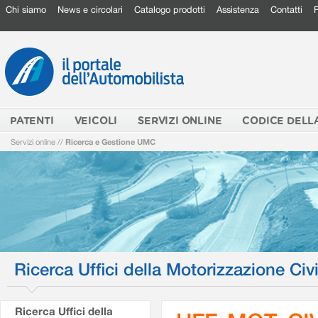
Chi siamo
News e circolari
Catalogo prodotti
Assistenza
Contatti
PATENTI
VEICOLI
SERVIZI ONLINE
CODICE DELL
Servizi online
//
Ricerca e Gestione UMC
Ricerca Uffici della Motorizzazione Civi
Ricerca Uffici della