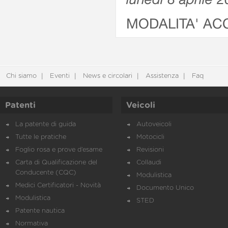
MODALITA' AC
Chi siamo
Eventi
News e circolari
Assistenza
Faq
Patenti
Veicoli
La patente di guida
Autoveicoli
Tutte le pratiche
Motocicli
Foglio rosa e prove d’esame
Revisioni
Carta di Qualificazione del
Collaudi
Conducente (CQC)
Modulistica
Medici Certificatori - Novità
Documento Unico
Modulistica
STED
Patente nautica
Normativa