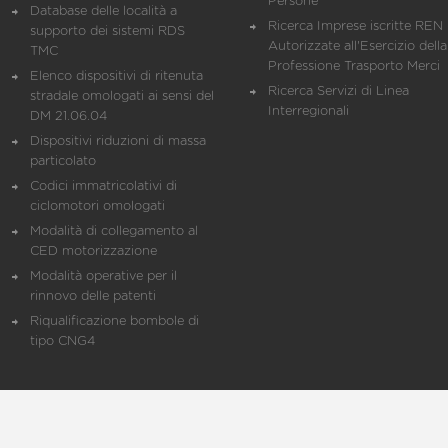
Persone
Database delle località a
Ricerca Imprese iscritte REN 
supporto dei sistemi RDS
Autorizzate all'Esercizio della
TMC
Professione Trasporto Merci
Elenco dispositivi di ritenuta
Ricerca Servizi di Linea
stradale omologati ai sensi del
Interregionali
DM 21.06.04
Dispositivi riduzioni di massa
particolato
Codici immatricolativi di
ciclomotori omologati
Modalità di collegamento al
CED motorizzazione
Modalità operative per il
rinnovo delle patenti
Riqualificazione bombole di
tipo CNG4