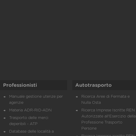
Professionisti
Autotrasporto
Manuale gestione utenze per
Ricerca Aree di Fermata e
agenzie
Nulla Osta
Materia ADR-RID-ADN
Ricerca Imprese Iscritte REN 
Autorizzate all'Esercizio della
Trasporto delle merci
Professione Trasporto
deperibili - ATP
Persone
Database delle località a