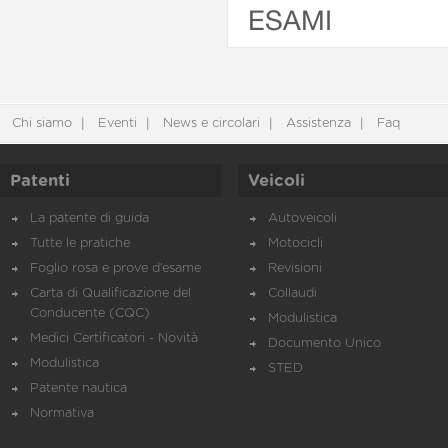
ESAMI
Chi siamo
Eventi
News e circolari
Assistenza
Faq
Patenti
Veicoli
La patente di guida
Autoveicoli
Tutte le pratiche
Motocicli
Foglio rosa e prove d’esame
Revisioni
Carta di Qualificazione del
Collaudi
Conducente (CQC)
Modulistica
Medici Certificatori - Novità
Documento Unico
Modulistica
STED
Patente nautica
Normativa