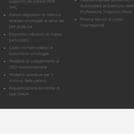
Ricerca Imprese iscritte REN 
supporto dei sistemi RDS
Autorizzate all'Esercizio della
TMC
Professione Trasporto Merci
Elenco dispositivi di ritenuta
Ricerca Servizi di Linea
stradale omologati ai sensi del
Interregionali
DM 21.06.04
Dispositivi riduzioni di massa
particolato
Codici immatricolativi di
ciclomotori omologati
Modalità di collegamento al
CED motorizzazione
Modalità operative per il
rinnovo delle patenti
Riqualificazione bombole di
tipo CNG4