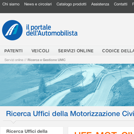
Chi siamo
News e circolari
Catalogo prodotti
Assistenza
Contatti
PATENTI
VEICOLI
SERVIZI ONLINE
CODICE DELL
Servizi online
//
Ricerca e Gestione UMC
Ricerca Uffici della Motorizzazione Civi
Ricerca Uffici della