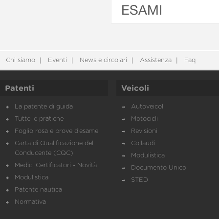
ESAMI
Chi siamo
Eventi
News e circolari
Assistenza
Faq
Patenti
Veicoli
La patente di guida
Autoveicoli
Tutte le pratiche
Motocicli
Foglio rosa e prove d’esame
Revisioni
Carta di Qualificazione del
Collaudi
Conducente (CQC)
Modulistica
Medici Certificatori - Novità
Documento Unico
Modulistica
STED
Patente nautica
Normativa