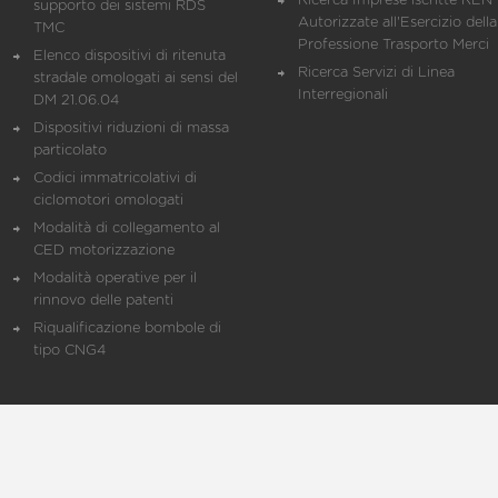
Ricerca Imprese iscritte REN 
supporto dei sistemi RDS
Autorizzate all'Esercizio della
TMC
Professione Trasporto Merci
Elenco dispositivi di ritenuta
Ricerca Servizi di Linea
stradale omologati ai sensi del
Interregionali
DM 21.06.04
Dispositivi riduzioni di massa
particolato
Codici immatricolativi di
ciclomotori omologati
Modalità di collegamento al
CED motorizzazione
Modalità operative per il
rinnovo delle patenti
Riqualificazione bombole di
tipo CNG4