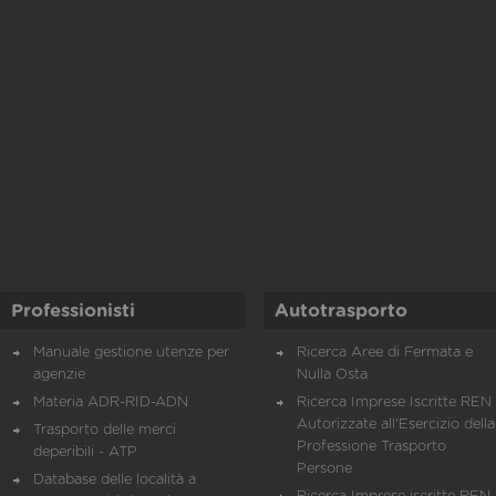
Professionisti
Autotrasporto
Manuale gestione utenze per
Ricerca Aree di Fermata e
agenzie
Nulla Osta
Materia ADR-RID-ADN
Ricerca Imprese Iscritte REN 
Autorizzate all'Esercizio della
Trasporto delle merci
Professione Trasporto
deperibili - ATP
Persone
Database delle località a