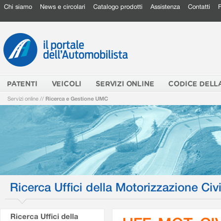
Chi siamo
News e circolari
Catalogo prodotti
Assistenza
Contatti
PATENTI
VEICOLI
SERVIZI ONLINE
CODICE DELL
Servizi online
//
Ricerca e Gestione UMC
Ricerca Uffici della Motorizzazione Civi
Ricerca Uffici della