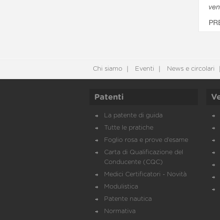
ven
PR
Chi siamo
Eventi
News e circolari
Patenti
Ve
La patente di guida
Tutte le pratiche
Foglio rosa e prove d’esame
Carta di Qualificazione del
Conducente (CQC)
Medici Certificatori - Novità
Modulistica
Patente nautica
Normativa