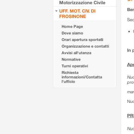
Motorizzazione Civile
Ben
UFF. MOT. CIV. DI
FROSINONE
Sed
Home Page
Dove siamo
Orari apertura sportelli
Organizzazione e contatti
In 
Avvisi all'utenza
Normative
Ape
Turni operativi
Richiesta
Nuo
informazioni/Contatta
l'ufficio
pro
mar
Nuo
PR
Nuo