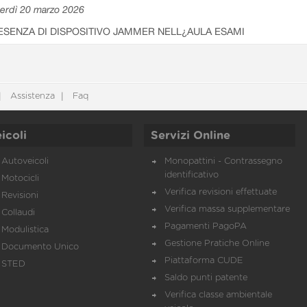
erdì 20 marzo 2026
ESENZA DI DISPOSITIVO JAMMER NELL¿AULA ESAMI
Assistenza
Faq
icoli
Servizi Online
Autoveicoli
Monopattini - Contrassegno
identificativo
Motocicli
Verifica revisioni effettuate
Revisioni
Verifica massa supplementare
Collaudi
Pagamenti PagoPA
Modulistica
Gestione Pratiche Online
Documento Unico
Piattaforma CUDE
STED
Saldo punti patente
Verifica classe ambientale