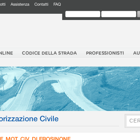
otti
Assistenza
Contatti
FAQ
NLINE
CODICE DELLA STRADA
PROFESSIONISTI
AU
orizzazione Civile
F. MOT. CIV. DI FROSINONE