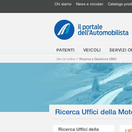
Chi siamo
News e circolari
Catalogo prod
PATENTI
VEICOLI
SERVIZI O
Servizi online
//
Ricerca e Gestione UMC
Ricerca Uffici della Mot
Ricerca Uffici della
UF