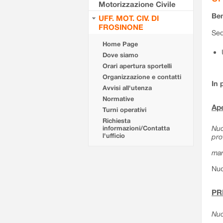
Motorizzazione Civile
Ben
UFF. MOT. CIV. DI
FROSINONE
Sed
Home Page
Dove siamo
Orari apertura sportelli
Organizzazione e contatti
In 
Avvisi all'utenza
Normative
Ape
Turni operativi
Richiesta
Nuo
informazioni/Contatta
l'ufficio
pro
mar
Nuo
PR
Nuo