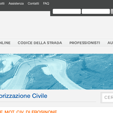
otti
Assistenza
Contatti
FAQ
NLINE
CODICE DELLA STRADA
PROFESSIONISTI
AU
orizzazione Civile
F. MOT. CIV. DI FROSINONE