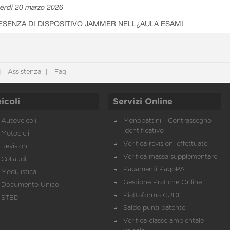
erdì 20 marzo 2026
ESENZA DI DISPOSITIVO JAMMER NELL¿AULA ESAMI
Assistenza
Faq
icoli
Servizi Online
Autoveicoli
Monopattini - Contrassegno
identificativo
Motocicli
Verifica revisioni effettuate
Revisioni
Verifica massa supplementare
Collaudi
Pagamenti PagoPA
Modulistica
Gestione Pratiche Online
Documento Unico
Piattaforma CUDE
STED
Saldo punti patente
Verifica classe ambientale