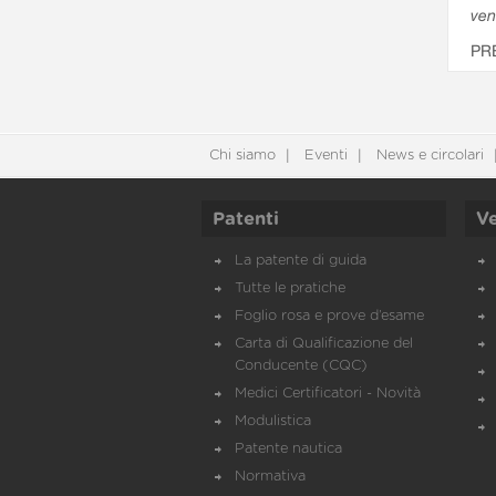
ven
PR
Chi siamo
Eventi
News e circolari
Patenti
Ve
La patente di guida
Tutte le pratiche
Foglio rosa e prove d’esame
Carta di Qualificazione del
Conducente (CQC)
Medici Certificatori - Novità
Modulistica
Patente nautica
Normativa