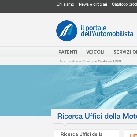
Chi siamo
News e circolari
Catalogo prod
PATENTI
VEICOLI
SERVIZI O
Servizi online
//
Ricerca e Gestione UMC
Ricerca Uffici della Mot
Ricerca Uffici della
UF