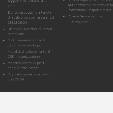
Ricerca Imprese iscritte REN 
supporto dei sistemi RDS
Autorizzate all'Esercizio della
TMC
Professione Trasporto Merci
Elenco dispositivi di ritenuta
Ricerca Servizi di Linea
stradale omologati ai sensi del
Interregionali
DM 21.06.04
Dispositivi riduzioni di massa
particolato
Codici immatricolativi di
ciclomotori omologati
Modalità di collegamento al
CED motorizzazione
Modalità operative per il
rinnovo delle patenti
Riqualificazione bombole di
tipo CNG4