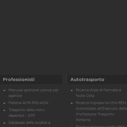
Professionisti
Autotrasporto
Manuale gestione utenze per
Ricerca Aree di Fermata e
agenzie
Nulla Osta
Materia ADR-RID-ADN
Ricerca Imprese Iscritte REN 
Autorizzate all'Esercizio della
Trasporto delle merci
Professione Trasporto
deperibili - ATP
Persone
Database delle località a