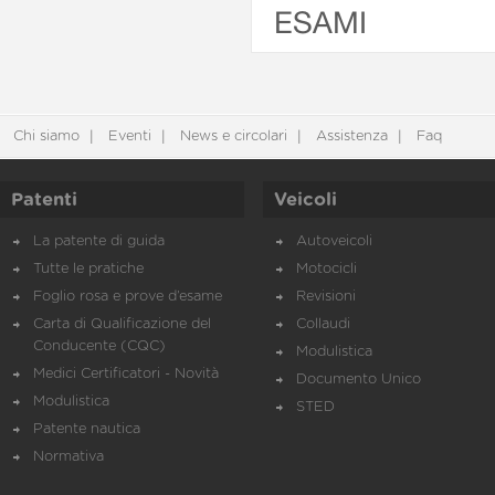
ESAMI
Chi siamo
Eventi
News e circolari
Assistenza
Faq
Patenti
Veicoli
La patente di guida
Autoveicoli
Tutte le pratiche
Motocicli
Foglio rosa e prove d’esame
Revisioni
Carta di Qualificazione del
Collaudi
Conducente (CQC)
Modulistica
Medici Certificatori - Novità
Documento Unico
Modulistica
STED
Patente nautica
Normativa