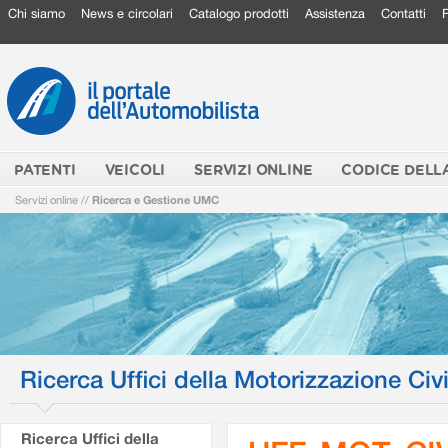
Chi siamo
News e circolari
Catalogo prodotti
Assistenza
Contatti
PATENTI
VEICOLI
SERVIZI ONLINE
CODICE DELL
Servizi online
//
Ricerca e Gestione UMC
Ricerca Uffici della Motorizzazione Civi
Ricerca Uffici della