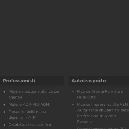
Professionisti
Autotrasporto
Manuale gestione utenze per
Ricerca Aree di Fermata e
agenzie
Nulla Osta
Materia ADR-RID-ADN
Ricerca Imprese Iscritte REN 
Autorizzate all'Esercizio della
Trasporto delle merci
Professione Trasporto
deperibili - ATP
Persone
Database delle località a