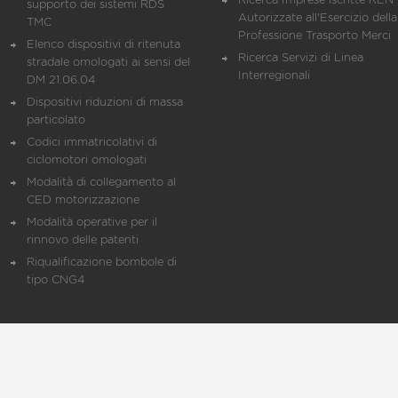
Ricerca Imprese iscritte REN 
supporto dei sistemi RDS
Autorizzate all'Esercizio della
TMC
Professione Trasporto Merci
Elenco dispositivi di ritenuta
Ricerca Servizi di Linea
stradale omologati ai sensi del
Interregionali
DM 21.06.04
Dispositivi riduzioni di massa
particolato
Codici immatricolativi di
ciclomotori omologati
Modalità di collegamento al
CED motorizzazione
Modalità operative per il
rinnovo delle patenti
Riqualificazione bombole di
tipo CNG4