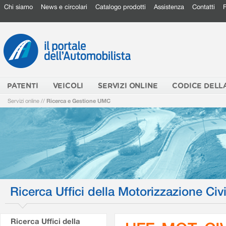
Chi siamo
News e circolari
Catalogo prodotti
Assistenza
Contatti
PATENTI
VEICOLI
SERVIZI ONLINE
CODICE DELL
Servizi online
//
Ricerca e Gestione UMC
Ricerca Uffici della Motorizzazione Civi
Ricerca Uffici della