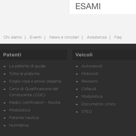
ESAMI
Chi siamo
Eventi
News e circolari
Assistenza
Faq
Patenti
Veicoli
La patente di guida
Autoveicoli
Tutte le pratiche
Motocicli
Foglio rosa e prove d’esame
Revisioni
Carta di Qualificazione del
Collaudi
Conducente (CQC)
Modulistica
Medici Certificatori - Novità
Documento Unico
Modulistica
STED
Patente nautica
Normativa