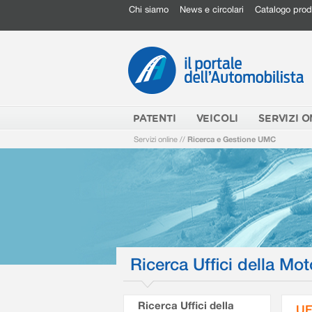
Chi siamo
News e circolari
Catalogo prod
PATENTI
VEICOLI
SERVIZI O
Servizi online
//
Ricerca e Gestione UMC
Ricerca Uffici della Mot
Ricerca Uffici della
UF