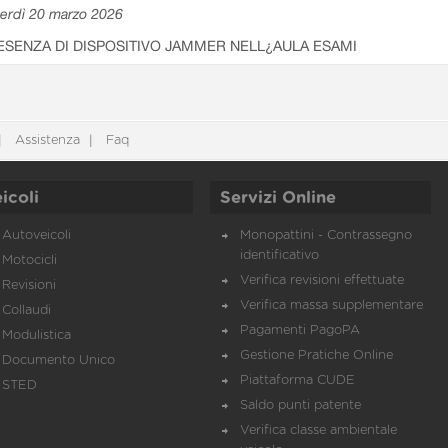
erdì 20 marzo 2026
ESENZA DI DISPOSITIVO JAMMER NELL¿AULA ESAMI
Assistenza
Faq
icoli
Servizi Online
Autoveicoli
Monopattini - Contrassegno
identificativo
Motocicli
Verifica revisioni effettuate
Revisioni
Verifica massa supplementare
Collaudi
Pagamenti PagoPA
Modulistica
Gestione Pratiche Online
Documento Unico
Piattaforma CUDE
STED
Saldo punti patente
Verifica classe ambientale