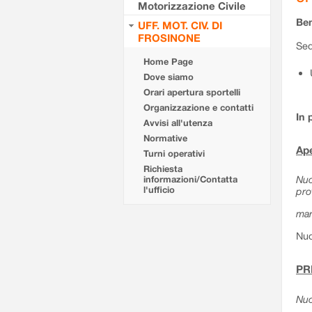
Motorizzazione Civile
Ben
UFF. MOT. CIV. DI
FROSINONE
Sed
Home Page
Dove siamo
Orari apertura sportelli
Organizzazione e contatti
In 
Avvisi all'utenza
Normative
Ape
Turni operativi
Richiesta
Nuo
informazioni/Contatta
l'ufficio
pro
mar
Nuo
PR
Nuo