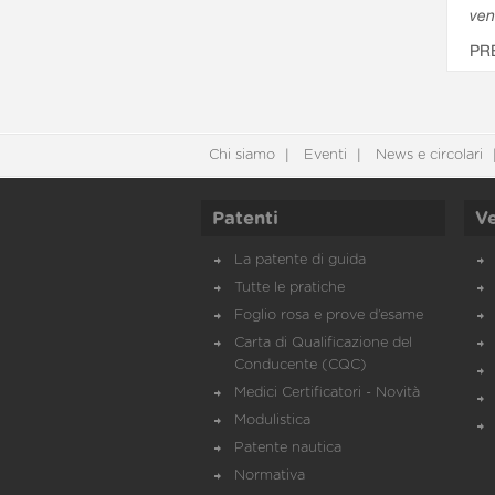
ven
PR
Chi siamo
Eventi
News e circolari
Patenti
Ve
La patente di guida
Tutte le pratiche
Foglio rosa e prove d’esame
Carta di Qualificazione del
Conducente (CQC)
Medici Certificatori - Novità
Modulistica
Patente nautica
Normativa