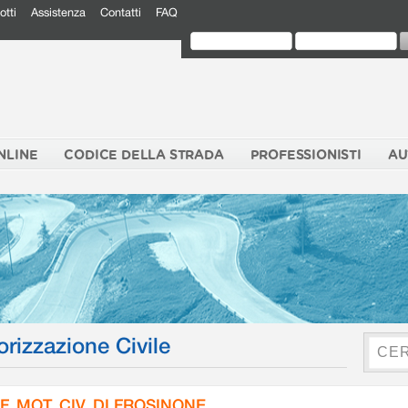
otti
Assistenza
Contatti
FAQ
NLINE
CODICE DELLA STRADA
PROFESSIONISTI
AU
orizzazione Civile
F. MOT. CIV. DI FROSINONE